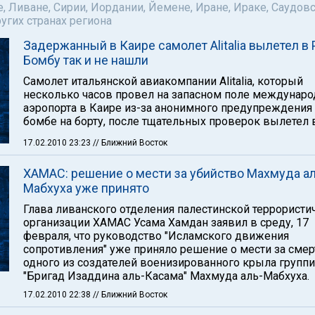
е, Ливане, Сирии, Иордании, Йемене, Иране, Ираке, Саудов
ругих странах региона
Задержанный в Каире самолет Alitalia вылетел в 
Бомбу так и не нашли
Самолет итальянской авиакомпании Alitalia, который
несколько часов провел на запасном поле междунаро
аэропорта в Каире из-за анонимного предупреждения
бомбе на борту, после тщательных проверок вылетел 
17.02.2010 23:23
// Ближний Восток
ХАМАС: решение о мести за убийство Махмуда ал
Мабхуха уже принято
Глава ливанского отделения палестинской террористи
организации ХАМАС Усама Хамдан заявил в среду, 17
февраля, что руководство "Исламского движения
сопротивления" уже приняло решение о мести за смер
одного из создателей военизированного крыла групп
"Бригад Изаддина аль-Касама" Махмуда аль-Мабхуха.
17.02.2010 22:38
// Ближний Восток