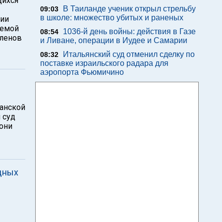
щихся
В Таиланде ученик открыл стрельбу
09:03
в школе: множество убитых и раненых
рии
яемой
1036-й день войны: действия в Газе
08:54
ленов
и Ливане, операции в Иудее и Самарии
Итальянский суд отменил сделку по
08:32
поставке израильского радара для
аэропорта Фьюмичино
ванской
 суд
 они
ндных