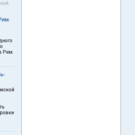
ской
Рим.
дного
 о
в Рим.
ь-
ческой
ть
ировки