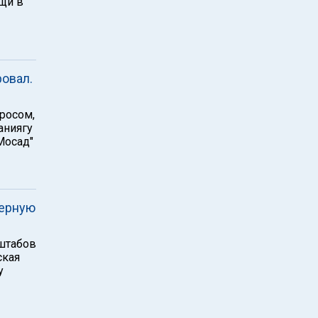
щи в
овал.
просом,
аниягу
Мосад"
дерную
штабов
ская
у