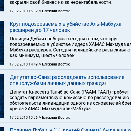
закрыли свой бизнес из-за нерентабельности.
17.02.2010 15:32
// Ближний Восток
Круг подозреваемых в убийстве Аль-Мабхуха
расширен до 17 человек
Полиция Дубаи сообщила сегодня о том, что круг
подозреваемых в убийстве лидера ХАМАС Махмуда а
Мабхуха расширен. Сегодня полицейские разыскиваю
как минимум, шесть человек.
17.02.2010 14:49
// Ближний Восток
Депутат ас-Сана: расследовать использование
спецслужбами личных данных граждан
Депутат Кнессета Талиб ас-Сана (РААМ-ТААЛ) требует
создать парламентскую комиссию по расследованию
обстоятельств ликвидации одного из основателей бое
крыла ХАМАС Махмуда аль-Мабхуха.
17.02.2010 10:56
// Ближний Восток
Полиция Дубаи: у "11 друзей Оушена" была еще 