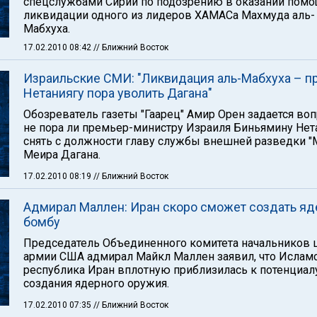
спецслужбами Сирии по подозрению в оказании помо
ликвидации одного из лидеров ХАМАСа Махмуда аль-
Мабхуха.
17.02.2010 08:42
// Ближний Восток
Израильские СМИ: "Ликвидация аль-Мабхуха – пр
Нетаниягу пора уволить Дагана"
Обозреватель газеты "Гаарец" Амир Орен задается во
не пора ли премьер-министру Израиля Биньямину Нет
снять с должности главу службы внешней разведки "
Меира Дагана.
17.02.2010 08:19
// Ближний Восток
Адмирал Маллен: Иран скоро сможет создать я
бомбу
Председатель Объединенного комитета начальников 
армии США адмирал Майкл Маллен заявил, что Ислам
республика Иран вплотную приблизилась к потенциал
создания ядерного оружия.
17.02.2010 07:35
// Ближний Восток