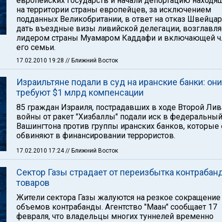
европейских государств и начали депортацию находя
на территории страны европейцев, за исключением
подданных Великобритании, в ответ на отказ Швейца
дать въездные визы ливийской делегации, возглавл
лидером страны Муамаром Каддафи и включающей ч
его семьи.
17.02.2010 19:28
// Ближний Восток
Израильтяне подали в суд на иранские банки: они
требуют $1 млрд компенсации
85 граждан Израиля, пострадавших в ходе Второй Ли
войны от ракет "Хизбаллы" подали иск в федеральный
Вашингтона против группы иранских банков, которые
обвиняют в финансировании террористов.
17.02.2010 17:24
// Ближний Восток
Сектор Газы страдает от переизбытка контраба
товаров
Жители сектора Газы жалуются на резкое сокращение
объемов контрабанды. Агентство "Маан" сообщает 17
февраля, что владельцы многих туннелей временно