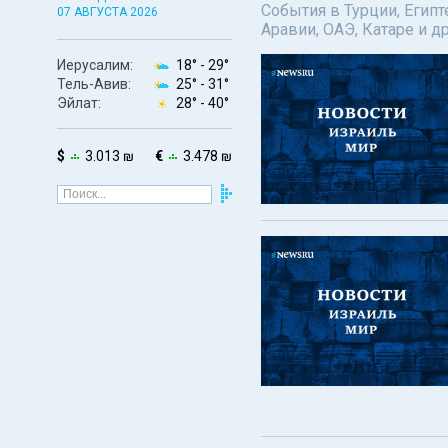
События в Турции, Египт
07 АВГУСТА 2026
Аравии, ОАЭ, Катаре и д
Иерусалим:
18° -
29°
Тель-Авив:
25° -
31°
Эйлат:
28° -
40°
$
3.013 ₪
€
3.478 ₪