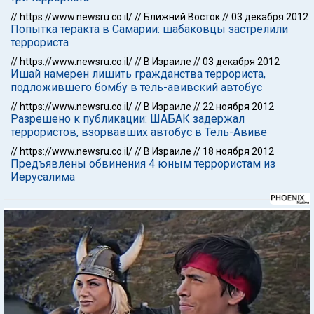
//
https://www.newsru.co.il/
//
Ближний Восток
//
03 декабря 2012
Попытка теракта в Самарии: шабаковцы застрелили
террориста
//
https://www.newsru.co.il/
//
В Израиле
//
03 декабря 2012
Ишай намерен лишить гражданства террориста,
подложившего бомбу в тель-авивский автобус
//
https://www.newsru.co.il/
//
В Израиле
//
22 ноября 2012
Разрешено к публикации: ШАБАК задержал
террористов, взорвавших автобус в Тель-Авиве
//
https://www.newsru.co.il/
//
В Израиле
//
18 ноября 2012
Предъявлены обвинения 4 юным террористам из
Иерусалима