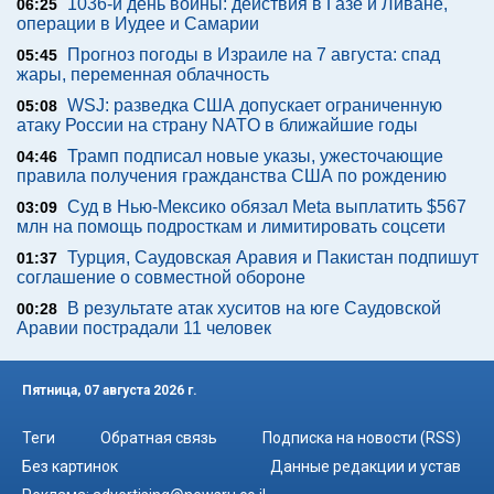
1036-й день войны: действия в Газе и Ливане,
06:25
операции в Иудее и Самарии
Прогноз погоды в Израиле на 7 августа: спад
05:45
жары, переменная облачность
WSJ: разведка США допускает ограниченную
05:08
атаку России на страну NATO в ближайшие годы
Трамп подписал новые указы, ужесточающие
04:46
правила получения гражданства США по рождению
Суд в Нью-Мексико обязал Meta выплатить $567
03:09
млн на помощь подросткам и лимитировать соцсети
Турция, Саудовская Аравия и Пакистан подпишут
01:37
соглашение о совместной обороне
В результате атак хуситов на юге Саудовской
00:28
Аравии пострадали 11 человек
Пятница, 07 августа 2026 г.
Теги
Обратная связь
Подписка на новости (RSS)
Без картинок
Данные редакции и устав