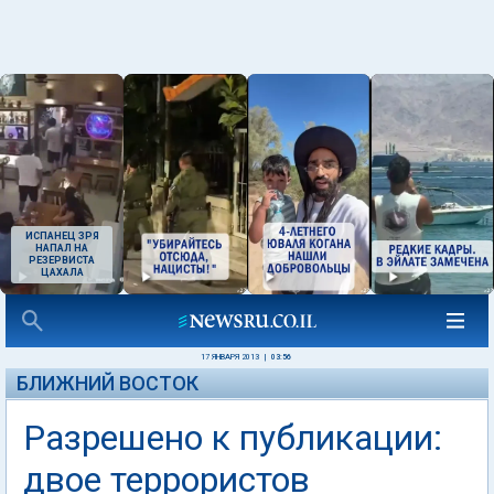
ИСПАНЕЦ ЗРЯ
НАПАЛ НА
РЕЗЕРВИСТА
ЦАХАЛА
17 ЯНВАРЯ 2013
|
03:56
БЛИЖНИЙ ВОСТОК
Разрешено к публикации:
двое террористов