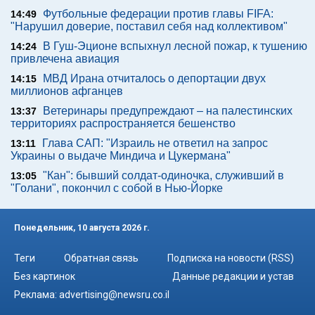
Футбольные федерации против главы FIFA:
14:49
"Нарушил доверие, поставил себя над коллективом"
В Гуш-Эционе вспыхнул лесной пожар, к тушению
14:24
привлечена авиация
МВД Ирана отчиталось о депортации двух
14:15
миллионов афганцев
Ветеринары предупреждают – на палестинских
13:37
территориях распространяется бешенство
Глава САП: "Израиль не ответил на запрос
13:11
Украины о выдаче Миндича и Цукермана"
"Кан": бывший солдат-одиночка, служивший в
13:05
"Голани", покончил с собой в Нью-Йорке
Понедельник, 10 августа 2026 г.
Теги
Обратная связь
Подписка на новости (RSS)
Без картинок
Данные редакции и устав
Реклама:
advertising@newsru.co.il