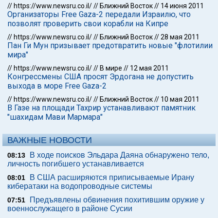
//
https://www.newsru.co.il/
//
Ближний Восток
//
14 июня 2011
Организаторы Free Gaza-2 передали Израилю, что
позволят проверить свои корабли на Кипре
//
https://www.newsru.co.il/
//
Ближний Восток
//
28 мая 2011
Пан Ги Мун призывает предотвратить новые "флотилии
мира"
//
https://www.newsru.co.il/
//
В мире
//
12 мая 2011
Конгрессмены США просят Эрдогана не допустить
выхода в море Free Gaza-2
//
https://www.newsru.co.il/
//
Ближний Восток
//
10 мая 2011
В Газе на площади Тахрир устанавливают памятник
"шахидам Мави Мармара"
ВАЖНЫЕ НОВОСТИ
В ходе поисков Эльдара Даяна обнаружено тело,
08:13
личность погибшего устанавливается
В США расширяются приписываемые Ирану
08:01
кибератаки на водопроводные системы
Предъявлены обвинения похитившим оружие у
07:51
военнослужащего в районе Сусии