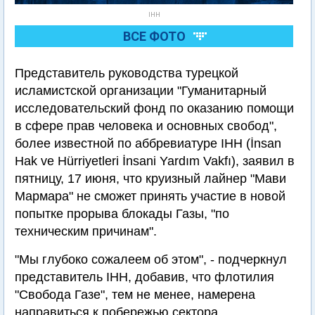
IHH
ВСЕ ФОТО
Представитель руководства турецкой
исламистской организации "Гуманитарный
исследовательский фонд по оказанию помощи
в сфере прав человека и основных свобод",
более известной по аббревиатуре IHH (İnsan
Hak ve Hürriyetleri İnsani Yardım Vakfı), заявил в
пятницу, 17 июня, что круизный лайнер "Мави
Мармара" не сможет принять участие в новой
попытке прорыва блокады Газы, "по
техническим причинам".
"Мы глубоко сожалеем об этом", - подчеркнул
представитель IHH, добавив, что флотилия
"Свобода Газе", тем не менее, намерена
направиться к побережью сектора.