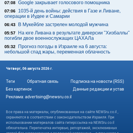
Google закрывает голосового помощника
07:08
1035-й день войны: действия в Газе и Ливане,
07:06
операции в Иудее и Самарии
В Мукейбле застрелен молодой мужчина
06:43
На юге Ливана в результате диверсии "Хизбаллы"
05:57
погибли двое военнослужащих ЦАХАЛа
Прогноз погоды в Израиле на 6 августа:
05:32
небольшой спад жары, переменная облачность
Четверг, 06 августа 2026 г.
Теги
Обратная связь
Подписка на новости (RSS)
Без картинок
Данные редакции и устав
Реклама:
advertising@newsru.co.il
Все права на материалы, опубликованные на сайте NEWSru.co.il ,
охраняются в соответствии с законодательством Израиля. При
использовании материалов сайта гиперссылка на NEWSru.co.il
обязательна. Перепечатка интервью, репортажей, эксклюзивных