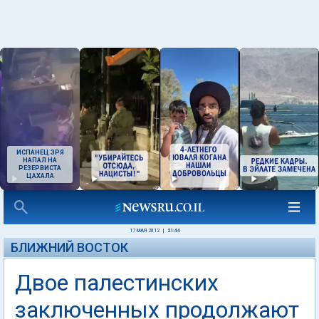
ИСПАНЕЦ ЗРЯ
НАПАЛ НА
РЕЗЕРВИСТА
ЦАХАЛА
17 МАЯ 2012
|
21:44
БЛИЖНИЙ ВОСТОК
Двое палестинских
заключенных продолжают