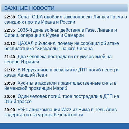
ВАЖНЫЕ НОВОСТИ
Сенат США одобрил законопроект Линдси Грэма о
22:38
санкциях против Ирана и России
1036-й день войны: действия в Газе, Ливане и
22:35
Сирии, операции в Иудее и Самарии
ЦАХАЛ объяснил, почему не сообщил об атаке
22:12
беспилотника "Хизбаллы" на юге Ливана
Два человека пострадали от укусов змей на
21:40
севере Израиля
В Иерусалиме в результате ДТП погиб певец и
21:12
хазан Авишай Леви
Хуситы атаковали правительственные силы в
20:30
йеменской провинции Мариб
Один человек погиб, трое пострадали в ДТП на
20:09
316-й трассе
Рейс авиакомпании Wizz из Рима в Тель-Авив
20:00
задержан из-за угрозы безопасности