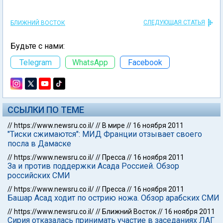
СЛЕДУЮЩАЯ СТАТЬЯ
БЛИЖНИЙ ВОСТОК
Будьте с нами:
Telegram
WhatsApp
Facebook
ССЫЛКИ ПО ТЕМЕ
//
https://www.newsru.co.il/
//
В мире
//
16 ноября 2011
"Тиски сжимаются": МИД Франции отзывает своего
посла в Дамаске
//
https://www.newsru.co.il/
//
Пресса
//
16 ноября 2011
За и против поддержки Асада Россией. Обзор
российских СМИ
//
https://www.newsru.co.il/
//
Пресса
//
16 ноября 2011
Башар Асад ходит по острию ножа. Обзор арабских СМИ
//
https://www.newsru.co.il/
//
Ближний Восток
//
16 ноября 2011
Сирия отказалась принимать участие в заседаниях ЛАГ