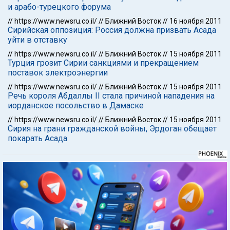
и арабо-турецкого форума
//
https://www.newsru.co.il/
//
Ближний Восток
//
16 ноября 2011
Сирийская оппозиция: Россия должна призвать Асада
уйти в отставку
//
https://www.newsru.co.il/
//
Ближний Восток
//
15 ноября 2011
Турция грозит Сирии санкциями и прекращением
поставок электроэнергии
//
https://www.newsru.co.il/
//
Ближний Восток
//
15 ноября 2011
Речь короля Абдаллы II стала причиной нападения на
иорданское посольство в Дамаске
//
https://www.newsru.co.il/
//
Ближний Восток
//
15 ноября 2011
Сирия на грани гражданской войны, Эрдоган обещает
покарать Асада