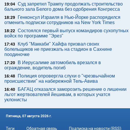
Суд запретил Трампу продолжать строительство
19:04
бального зала Белого дома без одобрения Конгресса
Генконсул Израиля в Нью-Йорке распорядился
18:29
отменить подписки сотрудников на New York Times
Состоялся первый выпуск командиров сухопутных
18:22
войск по программе "Эрез"
Клуб "Маккаби" Хайфа призвал своих
17:43
болельщиков не приезжать на стадион в Сахнине
поодиночке
В Иерусалиме автомобиль врезался в
17:20
ограждение, водитель погиб
Полиция опровергла слухи о "чрезвычайном
16:48
происшествии" на набережной Тель-Авива
БАГАЦ отказался заморозить решение о лишении
16:40
льгот жертвователей йешивам, в которых учатся
уклонисты
Пятница, 07 августа 2026 г.
Теги
Обратная связь
Подписка на новости (RSS)