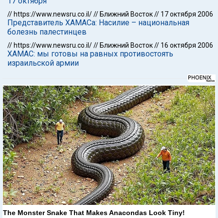
17 октября
//
https://www.newsru.co.il/
//
Ближний Восток
//
17 октября 2006
Представитель ХАМАСа: Насилие – национальная
болезнь палестинцев
//
https://www.newsru.co.il/
//
Ближний Восток
//
16 октября 2006
ХАМАС: мы готовы на равных противостоять
израильской армии
The Monster Snake That Makes Anacondas Look Tiny!