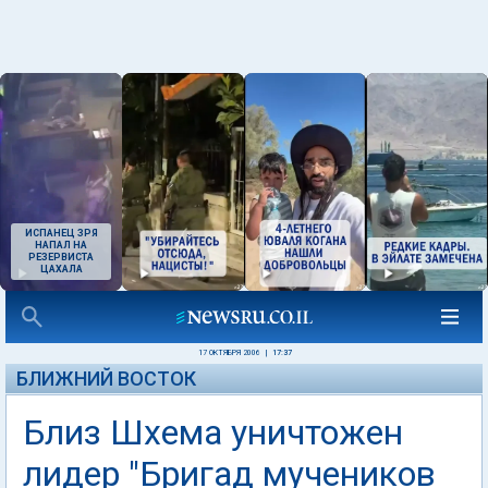
ИСПАНЕЦ ЗРЯ
НАПАЛ НА
РЕЗЕРВИСТА
ЦАХАЛА
17 ОКТЯБРЯ 2006
|
17:37
БЛИЖНИЙ ВОСТОК
Близ Шхема уничтожен
лидер "Бригад мучеников