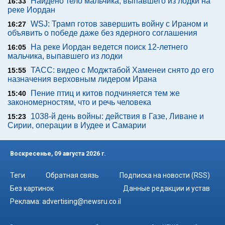
Найдено тело мальчика, выпавшего из лодки на
16:33
реке Иордан
WSJ: Трамп готов завершить войну с Ираном и
16:27
объявить о победе даже без ядерного соглашения
На реке Иордан ведется поиск 12-летнего
16:05
мальчика, выпавшего из лодки
ТАСС: видео с Моджтабой Хаменеи снято до его
15:55
назначения верховным лидером Ирана
Пение птиц и китов подчиняется тем же
15:40
закономерностям, что и речь человека
1038-й день войны: действия в Газе, Ливане и
15:23
Сирии, операции в Иудее и Самарии
Воскресенье, 09 августа 2026 г.
Теги
Обратная связь
Подписка на новости (RSS)
Без картинок
Данные редакции и устав
Реклама:
advertising@newsru.co.il