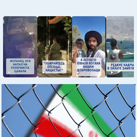
ИСПАНЕЦ ЗРЯ
НАПАЛ НА
РЕЗЕРВИСТА
ЦАХАЛА