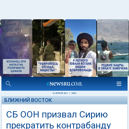
ИСПАНЕЦ ЗРЯ
НАПАЛ НА
РЕЗЕРВИСТА
ЦАХАЛА
18 АПРЕЛЯ 2007
|
18:04
БЛИЖНИЙ ВОСТОК
СБ ООН призвал Сирию
прекратить контрабанду