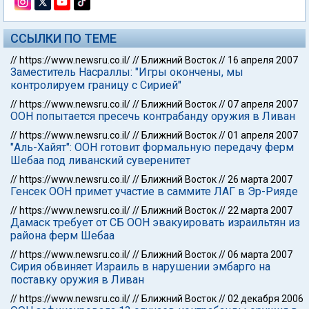
ССЫЛКИ ПО ТЕМЕ
//
https://www.newsru.co.il/
//
Ближний Восток
//
16 апреля 2007
Заместитель Насраллы: "Игры окончены, мы
контролируем границу с Сирией"
//
https://www.newsru.co.il/
//
Ближний Восток
//
07 апреля 2007
ООН попытается пресечь контрабанду оружия в Ливан
//
https://www.newsru.co.il/
//
Ближний Восток
//
01 апреля 2007
"Аль-Хайят": ООН готовит формальную передачу ферм
Шебаа под ливанский суверенитет
//
https://www.newsru.co.il/
//
Ближний Восток
//
26 марта 2007
Генсек ООН примет участие в саммите ЛАГ в Эр-Рияде
//
https://www.newsru.co.il/
//
Ближний Восток
//
22 марта 2007
Дамаск требует от СБ ООН эвакуировать израильтян из
района ферм Шебаа
//
https://www.newsru.co.il/
//
Ближний Восток
//
06 марта 2007
Сирия обвиняет Израиль в нарушении эмбарго на
поставку оружия в Ливан
//
https://www.newsru.co.il/
//
Ближний Восток
//
02 декабря 2006