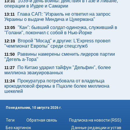
1039-й день войны: действия в Газе и Ливане,
13:31
операции в Иудее и Самарии
Глава САП: "Израиль не ответил на запрос
13:11
Украины о выдаче Миндича и Цукермана"
"Кан": бывший солдат-одиночка, служивший в
13:05
"Голани", покончил с собой в Нью-Йорке
Второй "Мосад" и другие: L'Express провел
12:19
"чемпионат Европы" среди спецслужб
Раввины намерены сменить лидеров партии
11:50
"Дегель а-Тора"
По Китаю ударил тайфун "Дельфин", более
11:27
миллиона эвакуированных
Прокуратура потребовала от владельца
11:24
крокодиловой фермы в Пцаэле более миллиона
шекелей
Понедельник, 10 августа 2026 г.
Теги
Обратная связь
Подписка на новости (RSS)
Без картинок
Данные редакции и устав