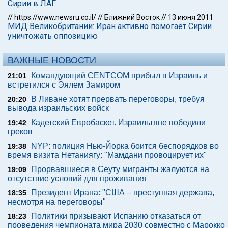
Сирии в ЛАГ
//
https://www.newsru.co.il/
//
Ближний Восток
//
13 июня 2011
МИД Великобритании: Иран активно помогает Сирии
уничтожать оппозицию
ВАЖНЫЕ НОВОСТИ
Командующий CENTCOM прибыл в Израиль и
21:01
встретился с Эялем Замиром
В Ливане хотят прервать переговоры, требуя
20:20
вывода израильских войск
Кадетский Евробаскет. Израильтяне победили
19:42
греков
NYP: полиция Нью-Йорка боится беспорядков во
19:38
время визита Нетаниягу: "Мамдани провоцирует их"
Прорвавшиеся в Сеуту мигранты жалуются на
19:09
отсутствие условий для проживания
Президент Ирана: "США – преступная держава,
18:35
несмотря на переговоры"
Политики призывают Испанию отказаться от
18:23
проведения чемпионата мира 2030 совместно с Марокко