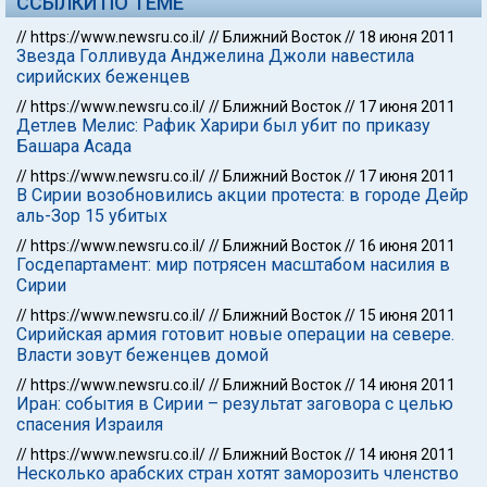
ССЫЛКИ ПО ТЕМЕ
//
https://www.newsru.co.il/
//
Ближний Восток
//
18 июня 2011
Звезда Голливуда Анджелина Джоли навестила
сирийских беженцев
//
https://www.newsru.co.il/
//
Ближний Восток
//
17 июня 2011
Детлев Мелис: Рафик Харири был убит по приказу
Башара Асада
//
https://www.newsru.co.il/
//
Ближний Восток
//
17 июня 2011
В Сирии возобновились акции протеста: в городе Дейр
аль-Зор 15 убитых
//
https://www.newsru.co.il/
//
Ближний Восток
//
16 июня 2011
Госдепартамент: мир потрясен масштабом насилия в
Сирии
//
https://www.newsru.co.il/
//
Ближний Восток
//
15 июня 2011
Сирийская армия готовит новые операции на севере.
Власти зовут беженцев домой
//
https://www.newsru.co.il/
//
Ближний Восток
//
14 июня 2011
Иран: события в Сирии – результат заговора с целью
спасения Израиля
//
https://www.newsru.co.il/
//
Ближний Восток
//
14 июня 2011
Несколько арабских стран хотят заморозить членство