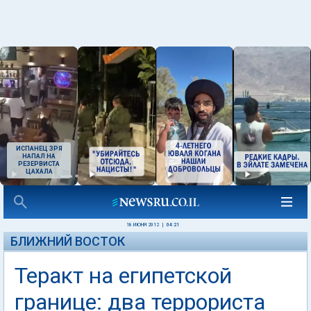
ИСПАНЕЦ ЗРЯ
НАПАЛ НА
РЕЗЕРВИСТА
ЦАХАЛА
18 ИЮНЯ 2012
|
04:21
БЛИЖНИЙ ВОСТОК
Теракт на египетской
границе: два террориста