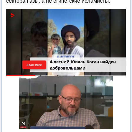
сектора Газы, а не египетские исламисты.
4-летний Юваль Коган найден
Read More
добровольцами