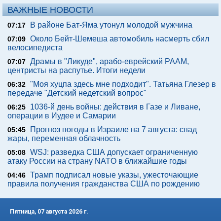
ВАЖНЫЕ НОВОСТИ
В районе Бат-Яма утонул молодой мужчина
07:17
Около Бейт-Шемеша автомобиль насмерть сбил
07:09
велосипедиста
Драмы в "Ликуде", арабо-еврейский РААМ,
07:07
центристы на распутье. Итоги недели
"Моя хуцпа здесь мне подходит". Татьяна Глезер в
06:32
передаче "Детский недетский вопрос"
1036-й день войны: действия в Газе и Ливане,
06:25
операции в Иудее и Самарии
Прогноз погоды в Израиле на 7 августа: спад
05:45
жары, переменная облачность
WSJ: разведка США допускает ограниченную
05:08
атаку России на страну NATO в ближайшие годы
Трамп подписал новые указы, ужесточающие
04:46
правила получения гражданства США по рождению
Пятница, 07 августа 2026 г.