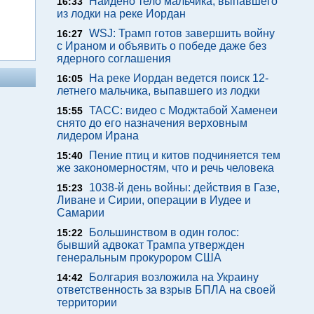
Найдено тело мальчика, выпавшего
16:33
из лодки на реке Иордан
WSJ: Трамп готов завершить войну
16:27
с Ираном и объявить о победе даже без
ядерного соглашения
На реке Иордан ведется поиск 12-
16:05
летнего мальчика, выпавшего из лодки
ТАСС: видео с Моджтабой Хаменеи
15:55
снято до его назначения верховным
лидером Ирана
Пение птиц и китов подчиняется тем
15:40
же закономерностям, что и речь человека
1038-й день войны: действия в Газе,
15:23
Ливане и Сирии, операции в Иудее и
Самарии
Большинством в один голос:
15:22
бывший адвокат Трампа утвержден
генеральным прокурором США
Болгария возложила на Украину
14:42
ответственность за взрыв БПЛА на своей
территории