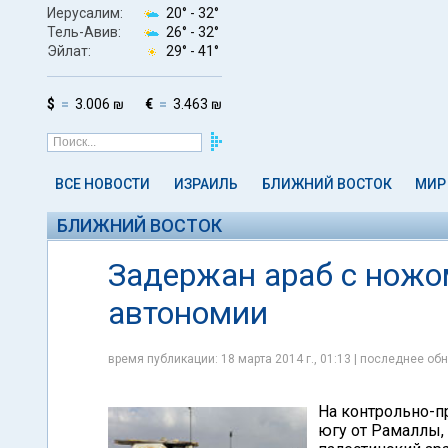
Иерусалим:
20° -
32°
Тель-Авив:
26° -
32°
Эйлат:
29° -
41°
$
3.006 ₪
€
3.463 ₪
ВСЕ НОВОСТИ
ИЗРАИЛЬ
БЛИЖНИЙ ВОСТОК
МИР
БЛИЖНИЙ ВОСТОК
Задержан араб с ножо
автономии
время публикации: 18 марта 2014 г., 01:13 | последнее обн
На контрольно-п
югу от Рамаллы,