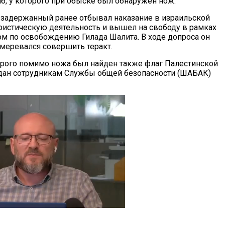
аб, у которого при обыске был обнаружен нож.
 задержанный ранее отбывал наказание в израильской
ристическую деятельность и вышел на свободу в рамках
м по освобождению Гилада Шалита. В ходе допроса он
амеревался совершить теракт.
торого помимо ножа был найден также флаг Палестинской
дан сотрудникам Службы общей безопасности (ШАБАК)