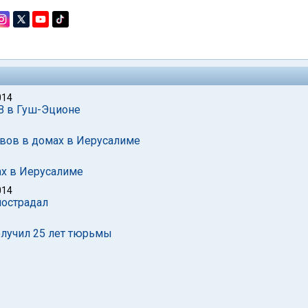
014
В в Гуш-Эционе
вов в домах в Иерусалиме
х в Иерусалиме
014
пострадал
олучил 25 лет тюрьмы