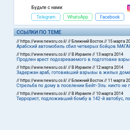
Будьте с нами:
Telegram
WhatsApp
Facebook
ССЫЛКИ ПО ТЕМЕ
//
https://www.newsru.co.il/
//
Ближний Восток
//
15 марта 2
Арабский автомобиль сбил четверых бойцов МАГА
//
https://www.newsru.co.il/
//
В Израиле
//
13 марта 2014
Продлен арест подозреваемого в подготовке взры
//
https://www.newsru.co.il/
//
В Израиле
//
12 марта 2014
Задержан араб, готовивший взрывы в жилых дома
//
https://www.newsru.co.il/
//
Ближний Восток
//
11 марта 2
Стрельба по дому в поселении Бейт-Эль: никто не 
//
https://www.newsru.co.il/
//
В Израиле
//
10 марта 2014
Террорист, подложивший бомбу в 142-й автобус, п