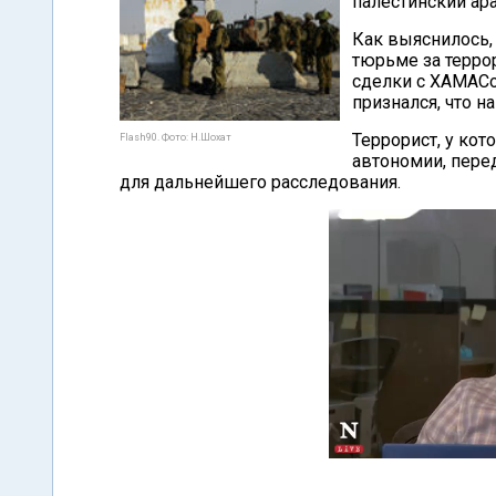
палестинский ар
Как выяснилось,
тюрьме за терро
сделки с ХАМАСо
признался, что н
Террорист, у ко
Flash90. Фото: Н.Шохат
автономии, пере
для дальнейшего расследования.