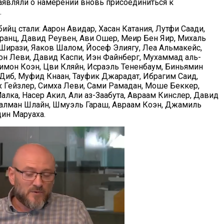
заявляли о намерении вновь присоединиться к
.
ийц стали: Аарон Авидар, Хасан Катания, Лутфи Саади,
ранц, Давид Реувен, Ави Ошер, Меир Бен Яир, Михаль
Ширази, Яаков Шалом, Йосеф Элиягу, Леа Альмакейс,
Рон Леви, Давид Каспи, Иэн Файнберг, Мухаммад аль-
имон Коэн, Цви Кляйн, Исраэль Тененбаум, Биньямин
Диб, Муфид Кнаан, Тауфик Джарадат, Ибрагим Саид,
 Гейзлер, Симха Леви, Сами Рамадан, Моше Беккер,
лка, Насер Акил, Али аз-Заабута, Авраам Кинслер, Давид
 Залман Шлайн, Шмуэль Гараш, Авраам Коэн, Джамиль
ин Маруаха.