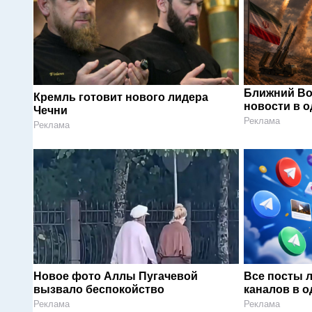
Ближний Во
Кремль готовит нового лидера
новости в 
Чечни
Реклама
Реклама
Новое фото Аллы Пугачевой
Все посты 
вызвало беспокойство
каналов в о
Реклама
Реклама