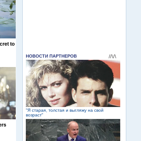
cret to
ers