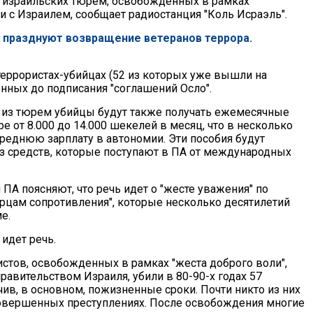
 израильских тюрем, освобожденных в рамках
и с Израилем, сообщает радиостанция "Коль Исраэль".
а празднуют возвращение ветеранов террора.
 террористах-убийцах (52 из которых уже вышли на
енных до подписания "соглашений Осло".
из тюрем убийцы будут также получать ежемесячные
ре от 8.000 до 14.000 шекелей в месяц, что в несколько
реднюю зарплату в автономии. Эти пособия будут
з средств, которые поступают в ПА от международных
ПА поясняют, что речь идет о "жесте уважения" по
рцам сопротивления", которые несколько десятилетий
е.
идет речь.
истов, освобожденных в рамках "жеста доброго воли",
равительством Израиля, убили в 80-90-х годах 57
чив, в основном, пожизненные сроки. Почти никто из них
совершенных преступлениях. После освобождения многие