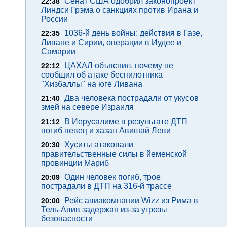
Сенат США одобрил законопроект
22:38
Линдси Грэма о санкциях против Ирана и
России
1036-й день войны: действия в Газе,
22:35
Ливане и Сирии, операции в Иудее и
Самарии
ЦАХАЛ объяснил, почему не
22:12
сообщил об атаке беспилотника
"Хизбаллы" на юге Ливана
Два человека пострадали от укусов
21:40
змей на севере Израиля
В Иерусалиме в результате ДТП
21:12
погиб певец и хазан Авишай Леви
Хуситы атаковали
20:30
правительственные силы в йеменской
провинции Мариб
Один человек погиб, трое
20:09
пострадали в ДТП на 316-й трассе
Рейс авиакомпании Wizz из Рима в
20:00
Тель-Авив задержан из-за угрозы
безопасности