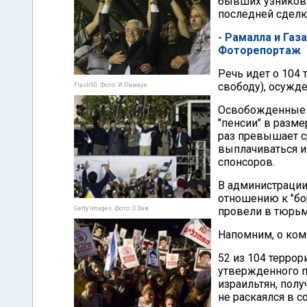
бывших узников
последней сделк
- Рамалла и Газ
Фоторепортаж
Речь идет о 104
свободу), осужд
Flash90. Фото: И.Римауи
Освобожденные 
"пенсии" в разме
раз превышает с
выплачиваться и
спонсоров.
В администрации 
отношению к "бо
Getty Images. Фото: О.Зив
провели в тюрьм
Напомним, о ком 
52 из 104 террор
утвержденного п
израильтян, полу
не раскаялся в 