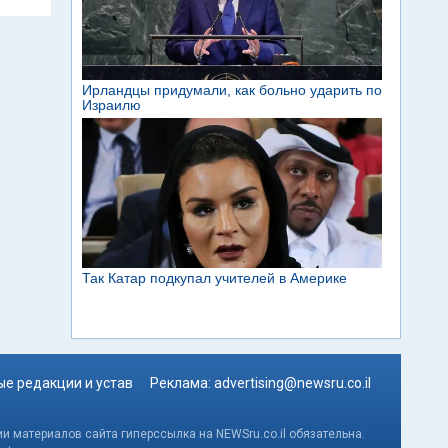
е редакции и устав
Реклама:
advertising@newsru.co.il
и материалов сайта гиперссылка на NEWSru.co.il обязательна.