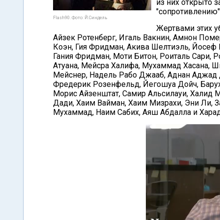
из них открыто 
"сопротивлению"
Flash90. Фото: Й.Синдель
Жертвами этих уб
Айзек Ротенберг, Игаль Вакнин, Амнон Поме
Коэн, Гия Фридман, Акива Шелтиэль, Йосеф 
Гания Фридман, Моти Битон, Роиталь Сари, 
Атуана, Мейсра Халифа, Мухаммад Хасана, Ш
Мейснер, Надель Рабо Джааб, Аднан Аджад 
Фредерик Розенфельд, Йегошуа Дойч, Барух
Морис Айзенштат, Самир Альсилауи, Халид Ма
Дади, Хаим Вайман, Хаим Мизрахи, Эни Ли,
Мухаммад, Наим Сабих, Аяш Абдалла и Харад