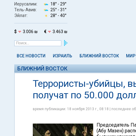
Иерусалим:
18° -
29°
Тель-Авив:
25° -
31°
Эйлат:
28° -
40°
$
3.006 ₪
€
3.463 ₪
ВСЕ НОВОСТИ
ИЗРАИЛЬ
БЛИЖНИЙ ВОСТОК
МИР
БЛИЖНИЙ ВОСТОК
Террористы-убийцы, в
получат по 50.000 дол
время публикации: 18 ноября 2013 г., 08:18 | последнее об
Председатель Па
(Абу Мазен) рас