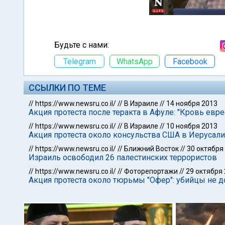
Будьте с нами:
Telegram
WhatsApp
Facebook
ССЫЛКИ ПО ТЕМЕ
//
https://www.newsru.co.il/
//
В Израиле
//
14 ноября 2013
Акция протеста после теракта в Афуле: "Кровь евре
//
https://www.newsru.co.il/
//
В Израиле
//
10 ноября 2013
Акция протеста около консульства США в Иерусали
//
https://www.newsru.co.il/
//
Ближний Восток
//
30 октября
Израиль освободил 26 палестинских террористов
//
https://www.newsru.co.il/
//
Фоторепортажи
//
29 октября
Акция протеста около тюрьмы "Офер": убийцы не 