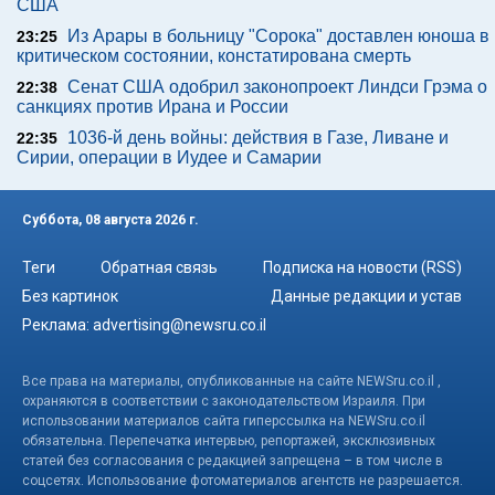
США
Из Арары в больницу "Сорока" доставлен юноша в
23:25
критическом состоянии, констатирована смерть
Сенат США одобрил законопроект Линдси Грэма о
22:38
санкциях против Ирана и России
1036-й день войны: действия в Газе, Ливане и
22:35
Сирии, операции в Иудее и Самарии
Суббота, 08 августа 2026 г.
Теги
Обратная связь
Подписка на новости (RSS)
Без картинок
Данные редакции и устав
Реклама:
advertising@newsru.co.il
Все права на материалы, опубликованные на сайте NEWSru.co.il ,
охраняются в соответствии с законодательством Израиля. При
использовании материалов сайта гиперссылка на NEWSru.co.il
обязательна. Перепечатка интервью, репортажей, эксклюзивных
статей без согласования с редакцией запрещена – в том числе в
соцсетях. Использование фотоматериалов агентств не разрешается.