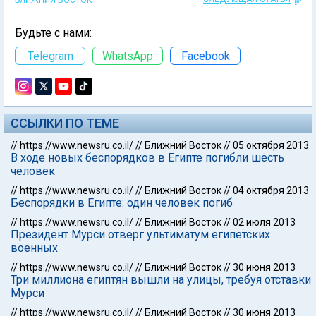
БЛИЖНИЙ ВОСТОК
Будьте с нами:
Telegram
WhatsApp
Facebook
ССЫЛКИ ПО ТЕМЕ
//
https://www.newsru.co.il/
//
Ближний Восток
//
05 октября 2013
В ходе новых беспорядков в Египте погибли шесть
человек
//
https://www.newsru.co.il/
//
Ближний Восток
//
04 октября 2013
Беспорядки в Египте: один человек погиб
//
https://www.newsru.co.il/
//
Ближний Восток
//
02 июля 2013
Президент Мурси отверг ультиматум египетских
военных
//
https://www.newsru.co.il/
//
Ближний Восток
//
30 июня 2013
Три миллиона египтян вышли на улицы, требуя отставки
Мурси
//
https://www.newsru.co.il/
//
Ближний Восток
//
30 июня 2013