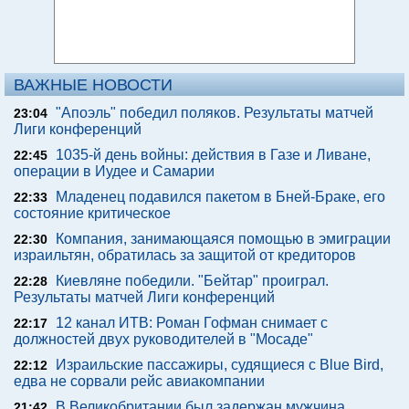
ВАЖНЫЕ НОВОСТИ
"Апоэль" победил поляков. Результаты матчей
23:04
Лиги конференций
1035-й день войны: действия в Газе и Ливане,
22:45
операции в Иудее и Самарии
Младенец подавился пакетом в Бней-Браке, его
22:33
состояние критическое
Компания, занимающаяся помощью в эмиграции
22:30
израильтян, обратилась за защитой от кредиторов
Киевляне победили. "Бейтар" проиграл.
22:28
Результаты матчей Лиги конференций
12 канал ИТВ: Роман Гофман снимает с
22:17
должностей двух руководителей в "Мосаде"
Израильские пассажиры, судящиеся с Blue Bird,
22:12
едва не сорвали рейс авиакомпании
В Великобритании был задержан мужчина,
21:42