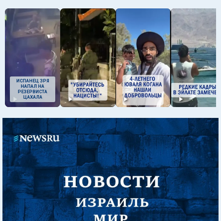
ИСПАНЕЦ ЗРЯ
НАПАЛ НА
РЕЗЕРВИСТА
ЦАХАЛА