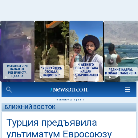
ИСПАНЕЦ ЗРЯ
НАПАЛ НА
РЕЗЕРВИСТА
ЦАХАЛА
18 СЕНТЯБРЯ 2011
|
08:11
БЛИЖНИЙ ВОСТОК
Турция предъявила
ультиматум Евросоюзу