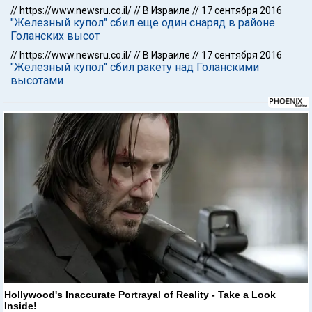
//
https://www.newsru.co.il/
//
В Израиле
//
17 сентября 2016
"Железный купол" сбил еще один снаряд в районе
Голанских высот
//
https://www.newsru.co.il/
//
В Израиле
//
17 сентября 2016
"Железный купол" сбил ракету над Голанскими
высотами
Hollywood's Inaccurate Portrayal of Reality - Take a Look
Inside!