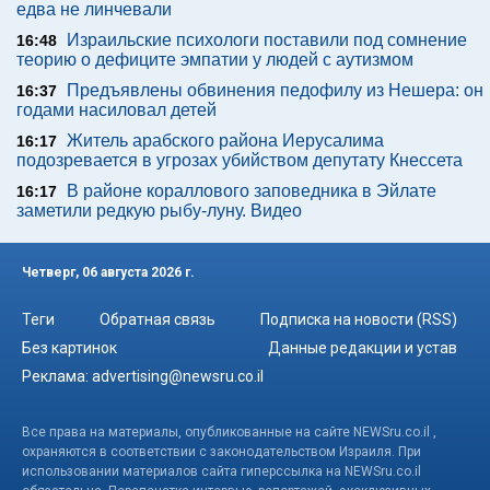
едва не линчевали
Израильские психологи поставили под сомнение
16:48
теорию о дефиците эмпатии у людей с аутизмом
Предъявлены обвинения педофилу из Нешера: он
16:37
годами насиловал детей
Житель арабского района Иерусалима
16:17
подозревается в угрозах убийством депутату Кнессета
В районе кораллового заповедника в Эйлате
16:17
заметили редкую рыбу-луну. Видео
Четверг, 06 августа 2026 г.
Теги
Обратная связь
Подписка на новости (RSS)
Без картинок
Данные редакции и устав
Реклама:
advertising@newsru.co.il
Все права на материалы, опубликованные на сайте NEWSru.co.il ,
охраняются в соответствии с законодательством Израиля. При
использовании материалов сайта гиперссылка на NEWSru.co.il