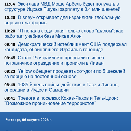
Экс-глава МВД Моше Арбель будет получать в
11:04
структуре Ицхака Тшувы зарплату в 3,4 млн шекелей
Disney+ открывает для израильтян глобальную
10:26
версию платформы
"Я попала сюда, зная только слово "шалом": как
10:20
работает учебная база Михве Алон
Демократический истеблишмент США поддержал
09:48
кандидата, обвинявшего Израиль в геноциде
Около 15 израильтян прорвались через
09:45
пограничное ограждение и проникли в Ливан
Yellow обещает продавать хот-доги по 5 шекелей
09:23
за порцию на постоянной основе
1035-й день войны: действия в Газе и Ливане,
08:49
операции в Иудее и Самарии
Тревога в поселках Кохав-Яаков и Тель-Цион:
08:41
"Возможное проникновение террористов"
Четверг, 06 августа 2026 г.