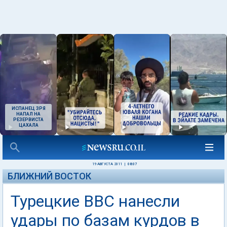
ИСПАНЕЦ ЗРЯ
НАПАЛ НА
РЕЗЕРВИСТА
ЦАХАЛА
19 АВГУСТА 2011
|
08:07
БЛИЖНИЙ ВОСТОК
Турецкие ВВС нанесли
удары по базам курдов в