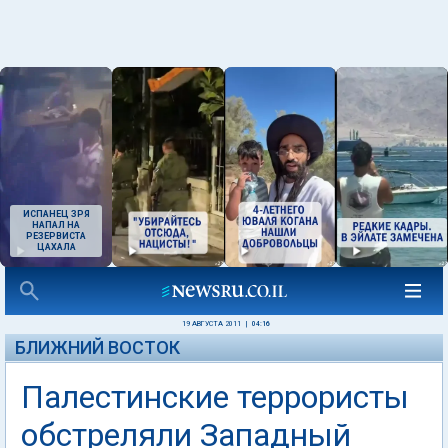
ИСПАНЕЦ ЗРЯ
НАПАЛ НА
РЕЗЕРВИСТА
ЦАХАЛА
19 АВГУСТА 2011
|
04:16
БЛИЖНИЙ ВОСТОК
Палестинские террористы
обстреляли Западный