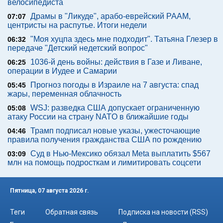
велосипедиста
Драмы в "Ликуде", арабо-еврейский РААМ,
07:07
центристы на распутье. Итоги недели
"Моя хуцпа здесь мне подходит". Татьяна Глезер в
06:32
передаче "Детский недетский вопрос"
1036-й день войны: действия в Газе и Ливане,
06:25
операции в Иудее и Самарии
Прогноз погоды в Израиле на 7 августа: спад
05:45
жары, переменная облачность
WSJ: разведка США допускает ограниченную
05:08
атаку России на страну NATO в ближайшие годы
Трамп подписал новые указы, ужесточающие
04:46
правила получения гражданства США по рождению
Суд в Нью-Мексико обязал Meta выплатить $567
03:09
млн на помощь подросткам и лимитировать соцсети
Пятница, 07 августа 2026 г.
Теги
Обратная связь
Подписка на новости (RSS)