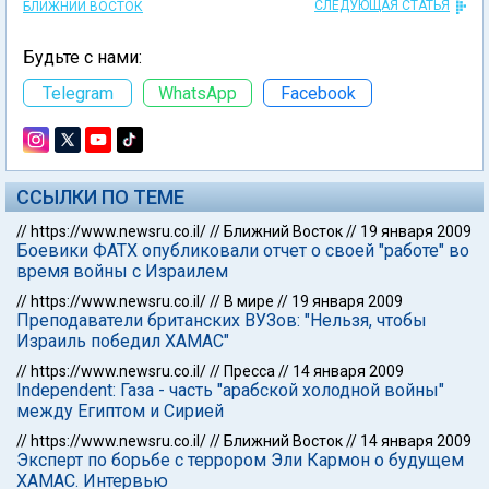
СЛЕДУЮЩАЯ СТАТЬЯ
БЛИЖНИЙ ВОСТОК
Будьте с нами:
Telegram
WhatsApp
Facebook
ССЫЛКИ ПО ТЕМЕ
//
https://www.newsru.co.il/
//
Ближний Восток
//
19 января 2009
Боевики ФАТХ опубликовали отчет о своей "работе" во
время войны с Израилем
//
https://www.newsru.co.il/
//
В мире
//
19 января 2009
Преподаватели британских ВУЗов: "Нельзя, чтобы
Израиль победил ХАМАС"
//
https://www.newsru.co.il/
//
Пресса
//
14 января 2009
Independent: Газа - часть "арабской холодной войны"
между Египтом и Сирией
//
https://www.newsru.co.il/
//
Ближний Восток
//
14 января 2009
Эксперт по борьбе с террором Эли Кармон о будущем
ХАМАС. Интервью