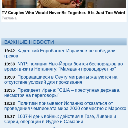
TV Couples Who Would Never Be Together: 9 Is Just Too Weird
Реклама
ВАЖНЫЕ НОВОСТИ
Кадетский Евробаскет. Израильтяне победили
19:42
греков
NYP: полиция Нью-Йорка боится беспорядков во
19:38
время визита Нетаниягу: "Мамдани провоцирует их"
Прорвавшиеся в Сеуту мигранты жалуются на
19:09
отсутствие условий для проживания
Президент Ирана: "США – преступная держава,
18:35
несмотря на переговоры"
Политики призывают Испанию отказаться от
18:23
проведения чемпионата мира 2030 совместно с Марокко
1037-й день войны: действия в Газе, Ливане и
15:37
Сирии, операции в Иудее и Самарии