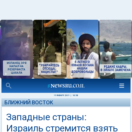
ИСПАНЕЦ ЗРЯ
НАПАЛ НА
РЕЗЕРВИСТА
ЦАХАЛА
19 ЯНВАРЯ 2009
|
16:58
БЛИЖНИЙ ВОСТОК
Западные страны:
Израиль стремится взять