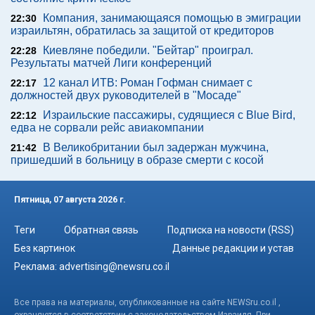
Компания, занимающаяся помощью в эмиграции
22:30
израильтян, обратилась за защитой от кредиторов
Киевляне победили. "Бейтар" проиграл.
22:28
Результаты матчей Лиги конференций
12 канал ИТВ: Роман Гофман снимает с
22:17
должностей двух руководителей в "Мосаде"
Израильские пассажиры, судящиеся с Blue Bird,
22:12
едва не сорвали рейс авиакомпании
В Великобритании был задержан мужчина,
21:42
пришедший в больницу в образе смерти с косой
Пятница, 07 августа 2026 г.
Теги
Обратная связь
Подписка на новости (RSS)
Без картинок
Данные редакции и устав
Реклама:
advertising@newsru.co.il
Все права на материалы, опубликованные на сайте NEWSru.co.il ,
охраняются в соответствии с законодательством Израиля. При