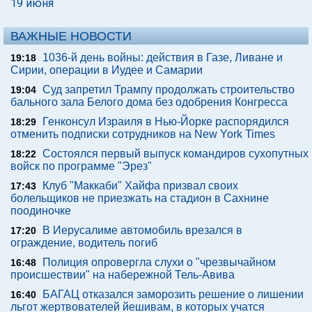
19 июня
ВАЖНЫЕ НОВОСТИ
1036-й день войны: действия в Газе, Ливане и
19:18
Сирии, операции в Иудее и Самарии
Суд запретил Трампу продолжать строительство
19:04
бального зала Белого дома без одобрения Конгресса
Генконсул Израиля в Нью-Йорке распорядился
18:29
отменить подписки сотрудников на New York Times
Состоялся первый выпуск командиров сухопутных
18:22
войск по программе "Эрез"
Клуб "Маккаби" Хайфа призвал своих
17:43
болельщиков не приезжать на стадион в Сахнине
поодиночке
В Иерусалиме автомобиль врезался в
17:20
ограждение, водитель погиб
Полиция опровергла слухи о "чрезвычайном
16:48
происшествии" на набережной Тель-Авива
БАГАЦ отказался заморозить решение о лишении
16:40
льгот жертвователей йешивам, в которых учатся