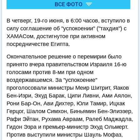
ВСЕ ФОТО
В четверг, 19-го июня, в 6:00 часов, вступило в
силу соглашение об "успокоении" ("тахдия") с
ХАМАСом, достигнутое при активном
посредничестве Египта.
Окончательное решение о перемирии было
принято вчера правительством Израиля 16-ю
голосами против 8-ми при одном
воздержавшемся. За "успокоение"
проголосовали министры Меир Шитрит, Яаков
Бен-Изри, Эхуд Барак, Ципи Ливни, Ами Аялон,
Рони Бар-Он, Ави Дихтер, Юли Тамир, Ицхак
Герцог, Шалом Симхон, Биньямин Бен-Элиэзер,
Рафи Эйтан, Рухама Авраам, Ралеб Маджадла,
Гидон Эзра и премьер-министр Эхуд Ольмерт.
Против выступили министры Шауль Мофаз,