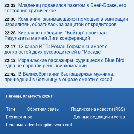
Младенец подавился пакетом в Бней-Браке, его
22:33
состояние критическое
Компания, занимающаяся помощью в эмиграции
22:30
израильтян, обратилась за защитой от кредиторов
Киевляне победили. "Бейтар" проиграл.
22:28
Результаты матчей Лиги конференций
12 канал ИТВ: Роман Гофман снимает с
22:17
должностей двух руководителей в "Мосаде"
Израильские пассажиры, судящиеся с Blue Bird,
22:12
едва не сорвали рейс авиакомпании
В Великобритании был задержан мужчина,
21:42
пришедший в больницу в образе смерти с косой
Пятница, 07 августа 2026 г.
Теги
Обратная связь
Подписка на новости (RSS)
Без картинок
Данные редакции и устав
Реклама:
advertising@newsru.co.il