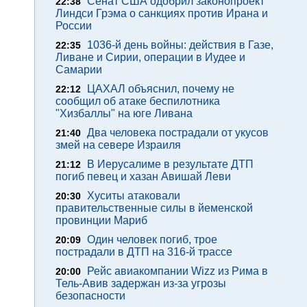
Сенат США одобрил законопроект
22:38
Линдси Грэма о санкциях против Ирана и
России
1036-й день войны: действия в Газе,
22:35
Ливане и Сирии, операции в Иудее и
Самарии
ЦАХАЛ объяснил, почему не
22:12
сообщил об атаке беспилотника
"Хизбаллы" на юге Ливана
Два человека пострадали от укусов
21:40
змей на севере Израиля
В Иерусалиме в результате ДТП
21:12
погиб певец и хазан Авишай Леви
Хуситы атаковали
20:30
правительственные силы в йеменской
провинции Мариб
Один человек погиб, трое
20:09
пострадали в ДТП на 316-й трассе
Рейс авиакомпании Wizz из Рима в
20:00
Тель-Авив задержан из-за угрозы
безопасности