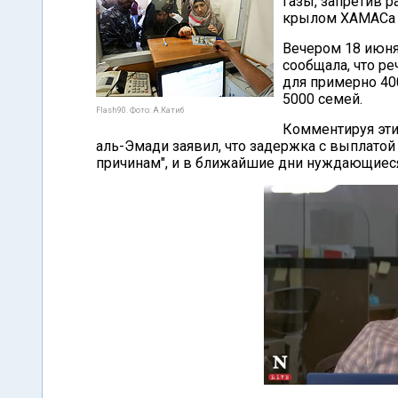
Газы, запретив 
крылом ХАМАСа –
Вечером 18 июня
сообщала, что ре
для примерно 400
5000 семей.
Flash90. Фото: А.Катиб
Комментируя эти
аль-Эмади заявил, что задержка с выплато
причинам", и в ближайшие дни нуждающиеся