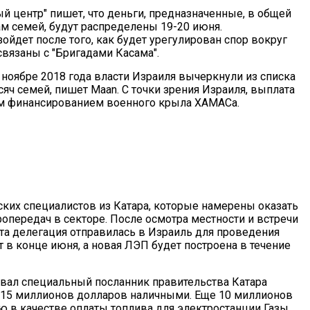
 центр" пишет, что деньги, предназначенные, в общей
м семей, будут распределены 19-20 июня.
ойдет после того, как будет урегулирован спор вокруг
связаны с "Бригадами Касама".
 ноябре 2018 года власти Израиля вычеркнули из списка
сяч семей, пишет Maan. С точки зрения Израиля, выплата
им финансированием военного крыла ХАМАСа.
ских специалистов из Катара, которые намерены оказать
опередач в секторе. После осмотра местности и встречи
эта делегация отправилась в Израиль для проведения
ет в конце июня, а новая ЛЭП будет построена в течение
ывал специальный посланник правительства Катара
 15 миллионов долларов наличными. Еще 10 миллионов
ю в качестве оплаты топлива для электростанции Газы.