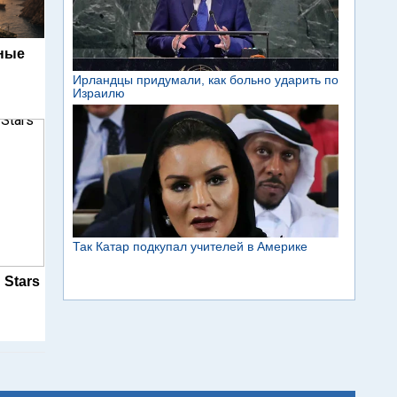
ьные
 Stars