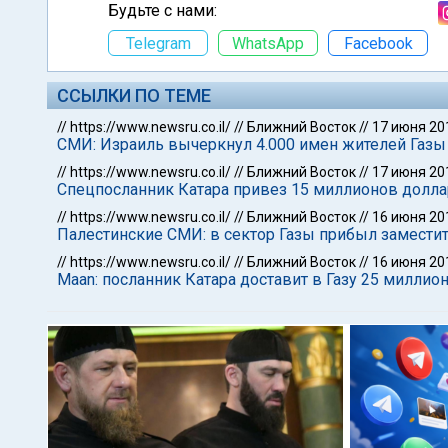
Будьте с нами:
Telegram
WhatsApp
Facebook
ССЫЛКИ ПО ТЕМЕ
//
https://www.newsru.co.il/
//
Ближний Восток
//
17 июня 20
СМИ: Израиль вычеркнул 4.000 имен жителей Газы и
//
https://www.newsru.co.il/
//
Ближний Восток
//
17 июня 20
Спецпосланник Катара привез 15 миллионов долла
//
https://www.newsru.co.il/
//
Ближний Восток
//
16 июня 20
Палестинские СМИ: в сектор Газы прибыл заместит
//
https://www.newsru.co.il/
//
Ближний Восток
//
16 июня 20
Maan: посланник Катара доставит в Газу 25 миллио