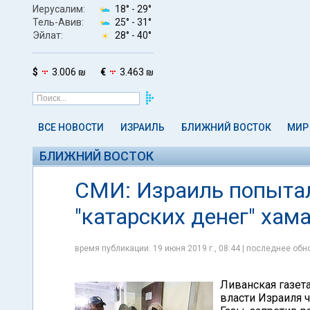
Иерусалим:
18° -
29°
Тель-Авив:
25° -
31°
Эйлат:
28° -
40°
$
3.006 ₪
€
3.463 ₪
ВСЕ НОВОСТИ
ИЗРАИЛЬ
БЛИЖНИЙ ВОСТОК
МИР
БЛИЖНИЙ ВОСТОК
СМИ: Израиль попытал
"катарских денег" хам
время публикации: 19 июня 2019 г., 08:44 | последнее обно
Ливанская газет
власти Израиля ч