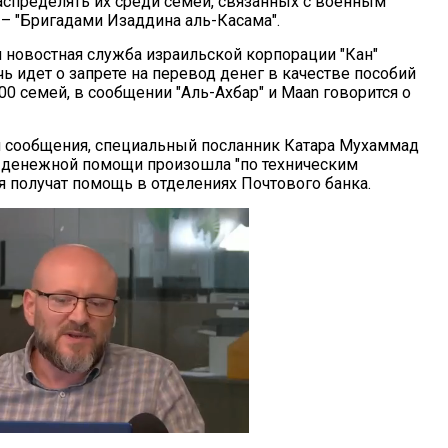
распределять их среди семей, связанных с военным
 "Бригадами Изаддина аль-Касама".
 новостная служба израильской корпорации "Кан"
чь идет о запрете на перевод денег в качестве пособий
0 семей, в сообщении "Аль-Ахбар" и Maan говорится о
 сообщения, специальный посланник Катара Мухаммад
й денежной помощи произошла "по техническим
 получат помощь в отделениях Почтового банка.