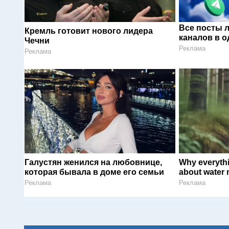
Все посты 
Кремль готовит нового лидера
каналов в о
Чечни
Реклама
Реклама
Галустян женился на любовнице,
Why everyth
которая бывала в доме его семьи
about water 
Реклама
Реклама