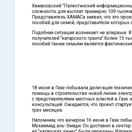
Хамасовский "Палестинский информационный
сложности, для выплат примерно 109 тысяча
Представитель ХАМАСа заявил, что это произ
пособий для семей, представители которых 
Подобная ситуация возникает не впервые. В
получателей "катарского гранта" более 15 ты
пособий таким семьям является фактическ
18 июня в Газе побывала делегация техниче
помощь в строительстве новой линии электр
с представителями местных властей в Газе 
консультаций. Ожидается, что проект старту
трех месяцев.
Напомним, что вечером 16 июня в Газе поб
Мухаммад аль-Эмади. Он доставил в сектор
из "катарских денег" были переданы Израил