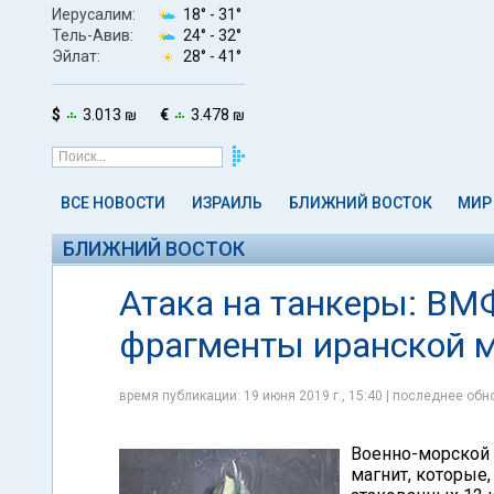
Иерусалим:
18° -
31°
Тель-Авив:
24° -
32°
Эйлат:
28° -
41°
$
3.013 ₪
€
3.478 ₪
ВСЕ НОВОСТИ
ИЗРАИЛЬ
БЛИЖНИЙ ВОСТОК
МИР
БЛИЖНИЙ ВОСТОК
Атака на танкеры: В
фрагменты иранской 
время публикации: 19 июня 2019 г., 15:40 | последнее обно
Военно-морской
магнит, которые,