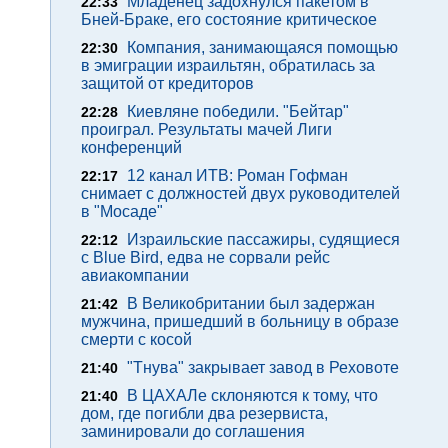
Младенец задохнулся пакетом в
22:33
Бней-Браке, его состояние критическое
Компания, занимающаяся помощью
22:30
в эмиграции израильтян, обратилась за
защитой от кредиторов
Киевляне победили. "Бейтар"
22:28
проиграл. Результаты мачей Лиги
конференций
12 канал ИТВ: Роман Гофман
22:17
снимает с должностей двух руководителей
в "Мосаде"
Израильские пассажиры, судящиеся
22:12
с Blue Bird, едва не сорвали рейс
авиакомпании
В Великобритании был задержан
21:42
мужчина, пришедший в больницу в образе
смерти с косой
"Тнува" закрывает завод в Реховоте
21:40
В ЦАХАЛе склоняются к тому, что
21:40
дом, где погибли два резервиста,
заминировали до соглашения