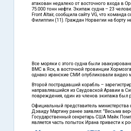
атакован недалеко от восточного входа в О
75.000 тонн нефти. Экипаж судна – 23 челов
Front Altair, сообщила сайту VG, что команда 
Филиппин (11). Граждан Норвегии на борту н
Все моряки с этого судна были эвакуирова
ВМС в Яск, в восточной провинции Хормозг
однако иранские СМИ опубликовали видео м
Второй пострадавший корабль – зарегистрир
направлявшийся из Саудовской Аравии в Синг
повреждения, один из членов экипажа был р
Официальный представитель министерства 
Дэвиду Мартину ранее заявлял: "Весьма веро
Государственный секретарь США Майк Помпе
является часть попыток Ирана привести к ро