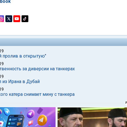
ebook
19
й пролив в открытую"
19
ственность за диверсии на танкерах
19
 из Ирана в Дубай
19
го катера снимает мину с танкера