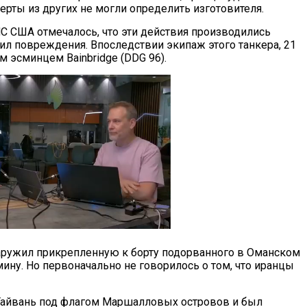
ерты из других не могли определить изготовителя.
С США отмечалось, что эти действия производились
чил повреждения. Впоследствии экипаж этого танкера, 21
 эсминцем Bainbridge (DDG 96).
аружил прикрепленную к борту подорванного в Оманском
ну. Но первоначально не говорилось о том, что иранцы
на Тайвань под флагом Маршалловых островов и был