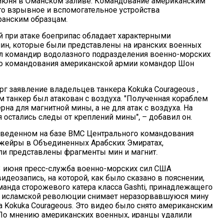
июня в Оманском заливе. Командование американским
то взрывное и вспомогательное устройства
ранским образцам.
 при атаке боеприпас обладает характерными
ин, которые были представлены на иранских военных
зал командир водолазного подразделения военно-морских
го командования американской армии командор Шон
рг заявление владельцев танкера Kokuka Courageous ,
м танкер был атакован с воздуха. "Полученная кораблем
рна для магнитной мины, а не для атак с воздуха. На
 остались следы от креплений мины", – добавил он.
оведенном на базе ВМС Центрального командования
жейры в Объединенных Арабских Эмиратах,
и представлены фрагменты мин и магнит.
3 июня пресс-служба военно-морских сил США
идеозапись, на которой, как было сказано в пояснении,
манда сторожевого катера класса Gashti, принадлежащего
й исламской революции снимает неразорвавшуюся мину
а Kokuka Courageous. Это видео было снято американским
По мнению американских военных, иранцы удалили