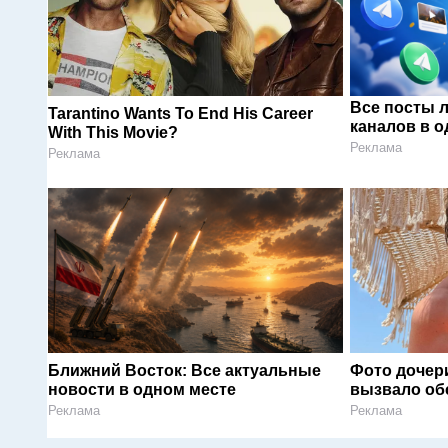
Все посты 
Tarantino Wants To End His Career
каналов в о
With This Movie?
Реклама
Реклама
Ближний Восток: Все актуальные
Фото дочер
новости в одном месте
вызвало об
Реклама
Реклама