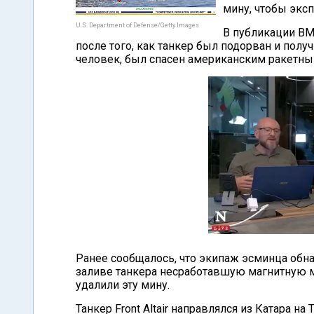
мину, чтобы эксп
U.S. Department of Defense/Getty Images
В публикации ВМ
после того, как танкер был подорван и полу
человек, был спасен американским ракетным
Ранее сообщалось, что экипаж эсминца обн
заливе танкера несработавшую магнитную ми
удалили эту мину.
Танкер Front Altair направлялся из Катара 