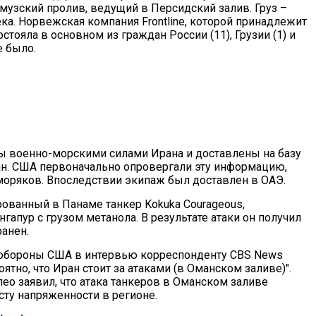
рмузский пролив, ведущий в Персидский залив. Груз –
ека. Норвежская компания Frontline, которой принадлежит
состояла в основном из граждан России (11), Грузии (1) и
е было.
ны военно-морскими силами Ирана и доставлены на базу
ан. США первоначально опровергали эту информацию,
оряков. Впоследствии экипаж был доставлен в ОАЭ.
ованный в Панаме танкер Kokuka Courageous,
апур с грузом метанола. В результате атаки он получил
анен.
обороны США в интервью корреспонденту CBS News
ятно, что Иран стоит за атаками (в Оманском заливе)".
о заявил, что атака танкеров в Оманском заливе
сту напряженности в регионе.