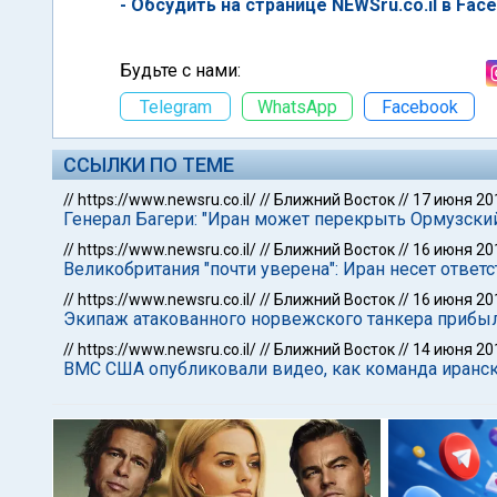
- Обсудить на странице NEWSru.co.il в Fac
Будьте с нами:
Telegram
WhatsApp
Facebook
ССЫЛКИ ПО ТЕМЕ
//
https://www.newsru.co.il/
//
Ближний Восток
//
17 июня 20
Генерал Багери: "Иран может перекрыть Ормузски
//
https://www.newsru.co.il/
//
Ближний Восток
//
16 июня 20
Великобритания "почти уверена": Иран несет ответ
//
https://www.newsru.co.il/
//
Ближний Восток
//
16 июня 20
Экипаж атакованного норвежского танкера прибыл
//
https://www.newsru.co.il/
//
Ближний Восток
//
14 июня 20
ВМС США опубликовали видео, как команда иранско