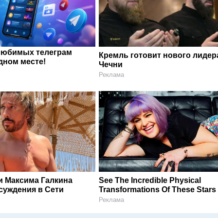
любимых телеграм
Кремль готовит нового лидер
дном месте!
Чечни
Реклама
и Максима Галкина
See The Incredible Physical
суждения в Сети
Transformations Of These Stars
Реклама