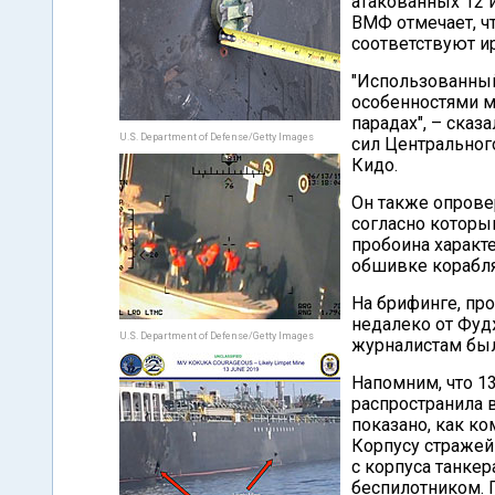
атакованных 12 
ВМФ отмечает, ч
соответствуют и
"Использованный
особенностями м
парадах", – ска
U.S. Department of Defense/Getty Images
сил Центрально
Кидо.
Он также опрове
согласно которы
пробоина характе
обшивке корабля
На брифинге, пр
недалеко от Фуд
U.S. Department of Defense/Getty Images
журналистам был
Напомним, что 1
распространила в
показано, как ко
Корпусу страже
с корпуса танкер
беспилотником. 