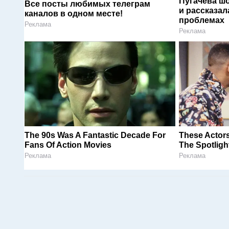
Пугачева ш
Все посты любимых телеграм
и рассказал
каналов в одном месте!
проблемах
Реклама
Реклама
The 90s Was A Fantastic Decade For
These Actors
Fans Of Action Movies
The Spotligh
Реклама
Реклама