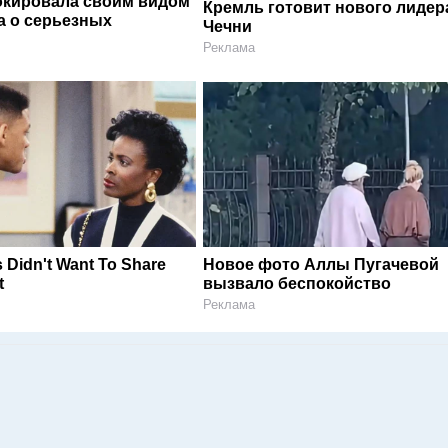
окировала своим видом
Кремль готовит нового лидер
а о серьезных
Чечни
Реклама
 Didn't Want To Share
Новое фото Аллы Пугачевой
t
вызвало беспокойство
Реклама