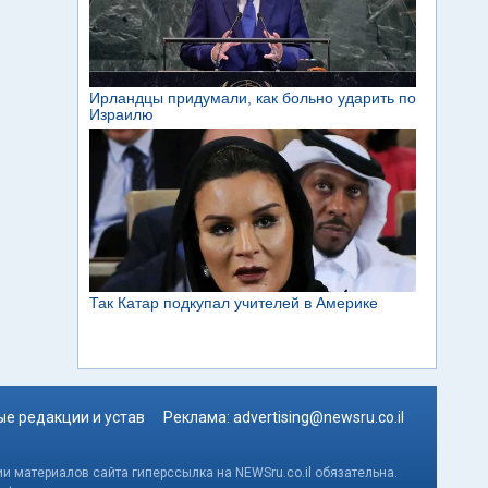
е редакции и устав
Реклама:
advertising@newsru.co.il
и материалов сайта гиперссылка на NEWSru.co.il обязательна.