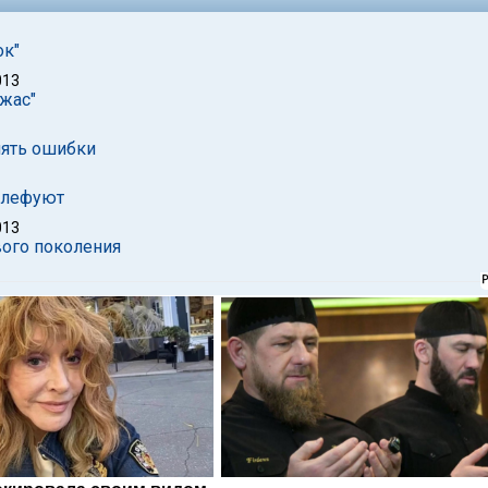
ок"
013
жас"
лять ошибки
 блефуют
013
вого поколения