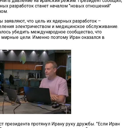
личить давление на иранский режим. Президент сообщил,
рных разработок станет началом "новых отношений"
ом.
ы заявляют, что цель их ядерных разработок –
еления электричеством и медицинское обслуживание.
алось убедить международное сообщество, что
т мирные цели. Именно поэтому Иран оказался в
ост президента протянул Ирану руку дружбы. "Если Иран