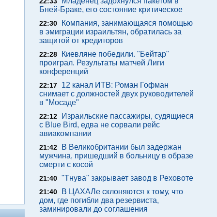
Младенец задохнулся пакетом в
22:33
Бней-Браке, его состояние критическое
Компания, занимающаяся помощью
22:30
в эмиграции израильтян, обратилась за
защитой от кредиторов
Киевляне победили. "Бейтар"
22:28
проиграл. Результаты матчей Лиги
конференций
12 канал ИТВ: Роман Гофман
22:17
снимает с должностей двух руководителей
в "Мосаде"
Израильские пассажиры, судящиеся
22:12
с Blue Bird, едва не сорвали рейс
авиакомпании
В Великобритании был задержан
21:42
мужчина, пришедший в больницу в образе
смерти с косой
"Тнува" закрывает завод в Реховоте
21:40
В ЦАХАЛе склоняются к тому, что
21:40
дом, где погибли два резервиста,
заминировали до соглашения