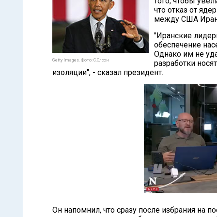
того, чтобы уве
что отказ от яде
между США Иран
"Иранские лидер
обеспечение нас
Однако им не уд
Getty Images. Фото: С.Олсон
разработки нося
изоляции", - сказал президент.
Он напомнил, что сразу после избрания на п