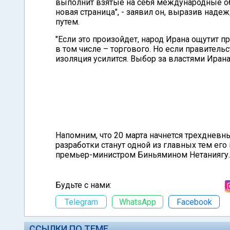
выполнит взятые на себя международные об
новая страница", - заявил он, выразив наде
путем.
"Если это произойдет, народ Ирана ощутит 
в том числе – торгового. Но если правитель
изоляция усилится. Выбор за властями Ирана"
Напомним, что 20 марта начнется трехднев
разработки станут одной из главных тем е
премьер-министром Биньямином Нетаниягу.
Будьте с нами:
Telegram
WhatsApp
Facebook
ССЫЛКИ ПО ТЕМЕ