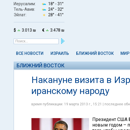
Иерусалим:
18° -
31°
Тель-Авив:
24° -
32°
Эйлат:
28° -
41°
$
3.013 ₪
€
3.478 ₪
ВСЕ НОВОСТИ
ИЗРАИЛЬ
БЛИЖНИЙ ВОСТОК
МИР
БЛИЖНИЙ ВОСТОК
Накануне визита в Из
иранскому народу
время публикации: 19 марта 2013 г., 15:21 | последнее обн
Президент США Б
новым годом – п