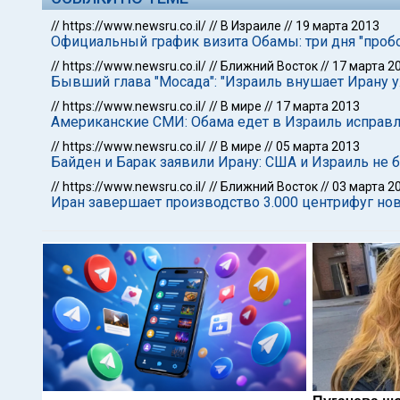
//
https://www.newsru.co.il/
//
В Израиле
//
19 марта 2013
Официальный график визита Обамы: три дня "проб
//
https://www.newsru.co.il/
//
Ближний Восток
//
17 марта 2
Бывший глава "Мосада": "Израиль внушает Ирану у
//
https://www.newsru.co.il/
//
В мире
//
17 марта 2013
Американские СМИ: Обама едет в Израиль исправ
//
https://www.newsru.co.il/
//
В мире
//
05 марта 2013
Байден и Барак заявили Ирану: США и Израиль не
//
https://www.newsru.co.il/
//
Ближний Восток
//
03 марта 2
Иран завершает производство 3.000 центрифуг но