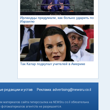
е редакции и устав
Реклама:
advertising@newsru.co.il
и материалов сайта гиперссылка на NEWSru.co.il обязательна.
е фотоматериалов агентств не разрешается.