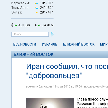
Иерусалим:
18° -
31°
Тель-Авив:
24° -
32°
Эйлат:
28° -
41°
$
3.013 ₪
€
3.478 ₪
ВСЕ НОВОСТИ
ИЗРАИЛЬ
БЛИЖНИЙ ВОСТОК
МИР
БЛИЖНИЙ ВОСТОК
Иран сообщил, что по
"добровольцев"
время публикации: 19 мая 2016 г., 15:06 | последнее обнов
Глава пресс-слу
Рамазан Шариф р