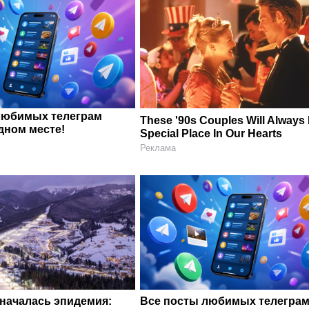
любимых телеграм
These '90s Couples Will Always
дном месте!
Special Place In Our Hearts
Реклама
 началась эпидемия:
Все посты любимых телегра