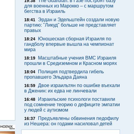
The Guardian: в Газе построят базу
19:38
для военных из Марокко – с маршрутом
бегства в Израиль
Эрдан и Эдельштейн создали новую
18:41
партию: "Ликуд" больше не представляет
правых
Юношеская сборная Израиля по
18:24
гандболу впервые вышла на чемпионат
мира
Масштабные учения ВМС Израиля
18:19
прошли в Средиземном и Красном морях
Полиция подтвердила гибель
18:04
пропавшего Эльдара Даяна
Двое израильтян по ошибке въехали
16:59
в Дженин: их едва не линчевали
Израильские психологи поставили
16:48
под сомнение теорию о дефиците эмпатии
у людей с аутизмом
Предъявлены обвинения педофилу
16:37
из Нешера: он годами насиловал детей