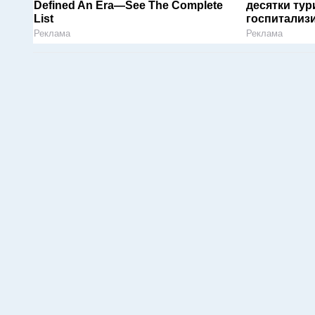
Defined An Era—See The Complete
десятки тур
List
госпитализ
Реклама
Реклама