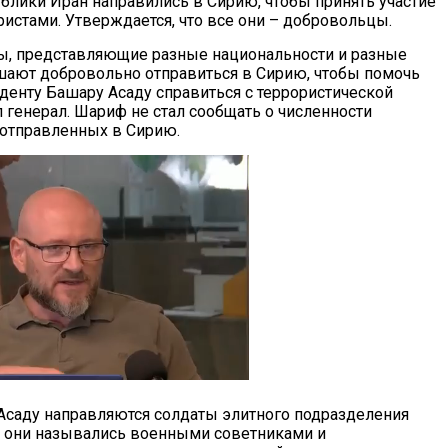
блики Иран направились в Сирию, чтобы принять участие
ристами. Утверждается, что все они – добровольцы.
, представляющие разные национальности и разные
ешают добровольно отправиться в Сирию, чтобы помочь
денту Башару Асаду справиться с террористической
ил генерал. Шариф не стал сообщать о численности
 отправленных в Сирию.
 Асаду направляются солдаты элитного подразделения
о они назывались военными советниками и