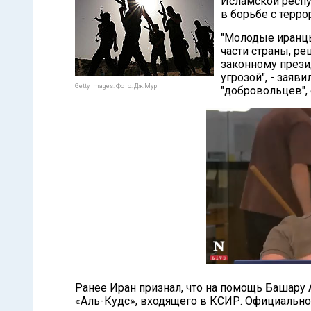
Исламской респу
в борьбе с терро
"Молодые иранцы
части страны, р
законному прези
угрозой", - заяв
Getty Images. Фото: Дж.Мур
"добровольцев",
Ранее Иран признал, что на помощь Башару
«Аль-Кудс», входящего в КСИР. Официальн