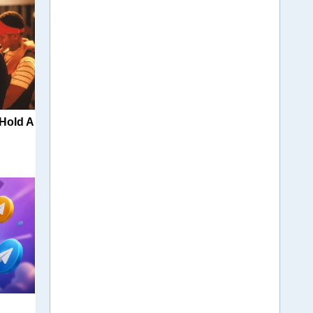
 Hold A
м