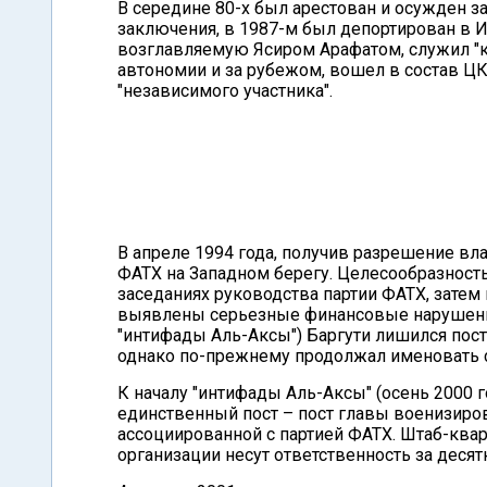
В середине 80-х был арестован и осужден з
заключения, в 1987-м был депортирован в И
возглавляемую Ясиром Арафатом, служил "
автономии и за рубежом, вошел в состав Ц
"независимого участника".
В апреле 1994 года, получив разрешение вла
ФАТХ на Западном берегу. Целесообразност
заседаниях руководства партии ФАТХ, затем 
выявлены серьезные финансовые нарушения 
"интифады Аль-Аксы") Баргути лишился пост
однако по-прежнему продолжал именовать с
К началу "интифады Аль-Аксы" (осень 2000 г
единственный пост – пост главы военизиров
ассоциированной с партией ФАТХ. Штаб-квар
организации несут ответственность за десят