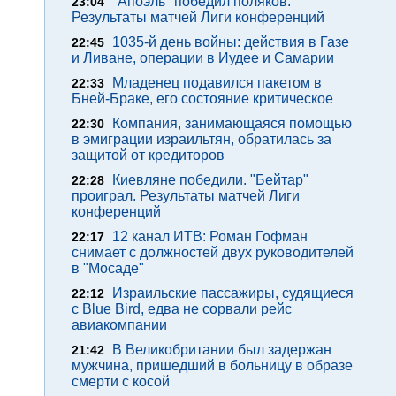
"Апоэль" победил поляков.
23:04
Результаты матчей Лиги конференций
1035-й день войны: действия в Газе
22:45
и Ливане, операции в Иудее и Самарии
Младенец подавился пакетом в
22:33
Бней-Браке, его состояние критическое
Компания, занимающаяся помощью
22:30
в эмиграции израильтян, обратилась за
защитой от кредиторов
Киевляне победили. "Бейтар"
22:28
проиграл. Результаты матчей Лиги
конференций
12 канал ИТВ: Роман Гофман
22:17
снимает с должностей двух руководителей
в "Мосаде"
Израильские пассажиры, судящиеся
22:12
с Blue Bird, едва не сорвали рейс
авиакомпании
В Великобритании был задержан
21:42
мужчина, пришедший в больницу в образе
смерти с косой