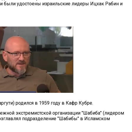
ии были удостоены израильские лидеры Ицхак Рабин и
ргути) родился в 1959 году в Кафр Кубре.
дежной экстремистской организации "Шабиба" (лидером
озглавлял подразделение "Шабибы" в Исламском