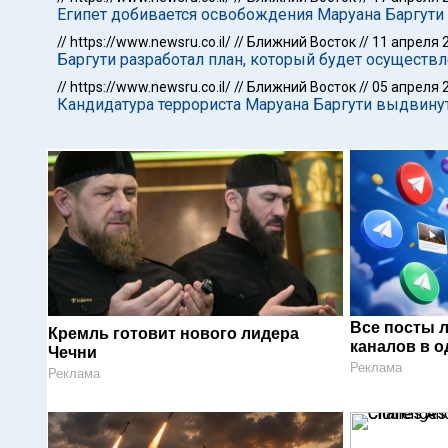
Египет добивается освобождения Маруана Баргути
//
https://www.newsru.co.il/
//
Ближний Восток
//
11 апреля 
Баргути разработал план, который будет осуществл
//
https://www.newsru.co.il/
//
Ближний Восток
//
05 апреля 
Кандидатура террориста Маруана Баргути выдвин
Все посты 
Кремль готовит нового лидера
каналов в о
Чечни
Реклама
Реклама