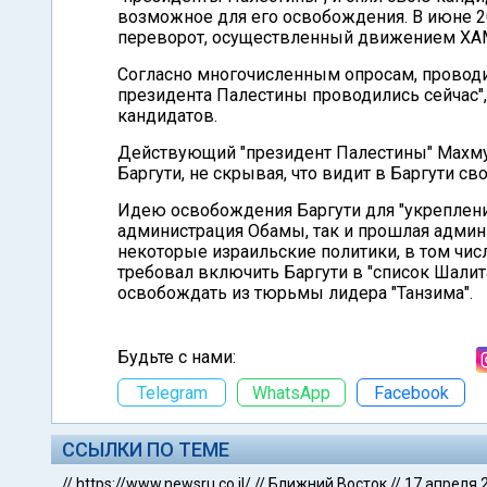
возможное для его освобождения. В июне 2
переворот, осуществленный движением ХАМ
Согласно многочисленным опросам, провод
президента Палестины проводились сейчас"
кандидатов.
Действующий "президент Палестины" Махму
Баргути, не скрывая, что видит в Баргути св
Идею освобождения Баргути для "укреплени
администрация Обамы, так и прошлая админ
некоторые израильские политики, в том ч
требовал включить Баргути в "список Шалита
освобождать из тюрьмы лидера "Танзима".
Будьте с нами:
Telegram
WhatsApp
Facebook
ССЫЛКИ ПО ТЕМЕ
//
https://www.newsru.co.il/
//
Ближний Восток
//
17 апреля 