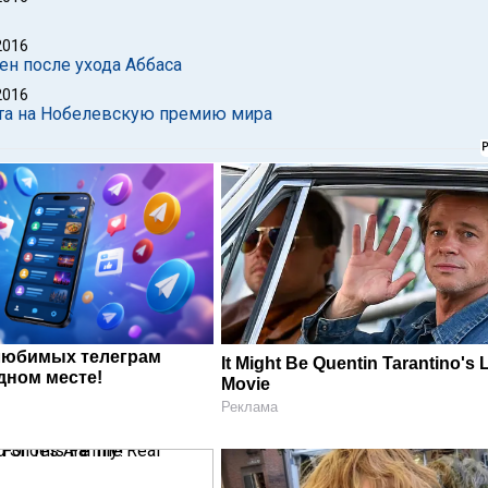
2016
ен после ухода Аббаса
2016
ута на Нобелевскую премию мира
любимых телеграм
It Might Be Quentin Tarantino's 
дном месте!
Movie
Реклама