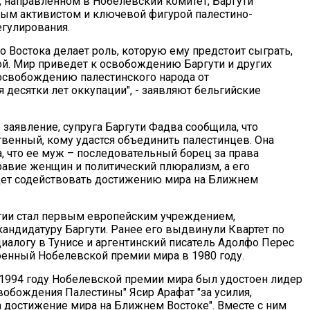
и, направленном в Нобелевский комитет, Баргути
ым активистом и ключевой фигурой палестино-
егулирования.
о Востока делает роль, которую ему предстоит сыграть,
й. Мир приведет к освобождению Баргути и других
освобождению палестинского народа от
десятки лет оккупации", - заявляют бельгийские
заявление, супруга Баргути Фадва сообщила, что
твенный, кому удастся объединить палестинцев. Она
а, что ее муж – последовательный борец за права
равие женщин и политический плюрализм, а его
дет содействовать достижению мира на Ближнем
гии стал первым европейским учреждением,
ндидатуру Баргути. Ранее его выдвинули Квартет по
иалогу в Тунисе и аргентинский писатель Адолфо Перес
оенный Нобелевской премии мира в 1980 году.
 1994 году Нобелевской премии мира был удостоен лидер
вобождения Палестины" Ясир Арафат "за усилия,
 достижение мира на Ближнем Востоке". Вместе с ним