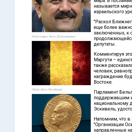
мира. В послани
называется мирн
израильского ур
"Раскол Ближнег
еще более важно
заключенных, к 
Getty Images. Фото: Д.Сильверман
продолжающейся 
депутаты.
Комментируя это 
Маргути – единс
также рассказал
человек, равноп
награждение бу
Востоке.
iStock. Фото: MiroNovak
Парламент Бель
поддержавшим ка
национальному д
Эскивель, удост
Напомним, что в
"Организации Ос
направленные на