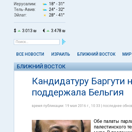
Иерусалим:
18° -
31°
Тель-Авив:
24° -
32°
Эйлат:
28° -
41°
$
3.013 ₪
€
3.478 ₪
ВСЕ НОВОСТИ
ИЗРАИЛЬ
БЛИЖНИЙ ВОСТОК
МИР
БЛИЖНИЙ ВОСТОК
Кандидатуру Баргути 
поддержала Бельгия
время публикации: 19 мая 2016 г., 10:33 | последнее обнов
Обе палаты парл
палестинского т