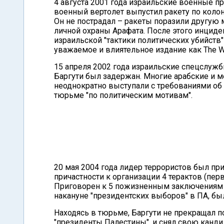
4 августа 2001 года израильские военные п
военный вертолет выпустил ракету по колон
Он не пострадал – ракеты поразили другую 
личной охраны Арафата. После этого инциде
израильской "тактики политических убийств
уважаемое и влиятельное издание как The Wa
15 апреля 2002 года израильские спецслуж
Баргути был задержан. Многие арабские и
неоднократно выступали с требованиями об 
тюрьме "по политическим мотивам".
20 мая 2004 года лидер террористов был пр
причастности к организации 4 терактов (пер
Приговорен к 5 пожизненным заключениям и
накануне "президентских выборов" в ПА, бы
Находясь в тюрьме, Баргути не прекращал п
"президенты Палестины", и снял свою канди