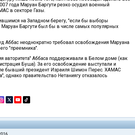
007 года Маруан Баргути резко осудил военный
АС в секторе Газы.
ившимся на Западном берегу, "если бы выборы
, Маруан Баргути был бы в числе самых популярных
д Аббас неоднократно требовал освобождения Маруана
оего "преемника".
я авторитета" Аббаса поддерживали в Белом доме (как
истрация Буша). За его освобождение выступали и
исле бывший президент Израиля Шимон Перес. ХАМАС
", однако правительство Нетаниягу отказалось
2016