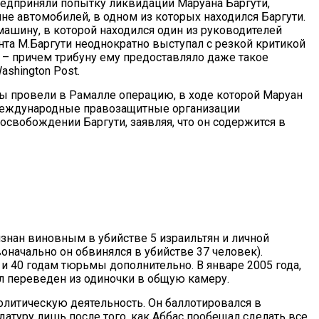
редприняли попытку ликвидации Маруана Баргути,
не автомобилей, в одном из которых находился Баргути.
машину, в которой находился один из руководителей
нта М.Баргути неоднократно выступал с резкой критикой
" – причем трибуну ему предоставляло даже такое
shington Post.
бы провели в Рамалле операцию, в ходе которой Маруан
 международные правозащитные организации
освобождении Баргути, заявляя, что он содержится в
изнан виновным в убийстве 5 израильтян и личной
воначально он обвинялся в убийстве 37 человек).
 40 годам тюрьмы дополнительно. В январе 2005 года,
л переведен из одиночки в общую камеру.
олитическую деятельность. Он баллотировался в
датуру лишь после того, как Аббас пообещал сделать все