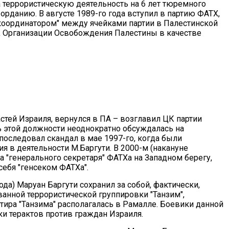
а террористическую деятельность на 6 лет тюремного
орданию. В августе 1989-го года вступил в партию ФАТХ,
координатором" между ячейками партии в Палестинской
К Организации Освобождения Палестины в качестве
стей Израиля, вернулся в ПА – возглавил ЦК партии
ь этой должности неоднократно обсуждалась на
последовал скандал в мае 1997-го, когда были
в деятельности М.Баргути. В 2000-м (накануне
а "генерального секретаря" ФАТХа на Западном берегу,
ебя "генсеком ФАТХа".
ода) Маруан Баргути сохранил за собой, фактически,
анной террористической группировки "Танзим",
тира "Танзима" располагалась в Рамалле. Боевики данной
ки терактов против граждан Израиля.