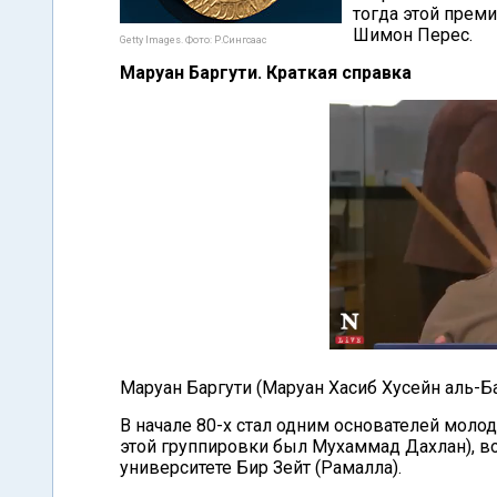
тогда этой прем
Шимон Перес.
Getty Images. Фото: Р.Сингсаас
Маруан Баргути. Краткая справка
Маруан Баргути (Маруан Хасиб Хусейн аль-Ба
В начале 80-х стал одним основателей моло
этой группировки был Мухаммад Дахлан), в
университете Бир Зейт (Рамалла).