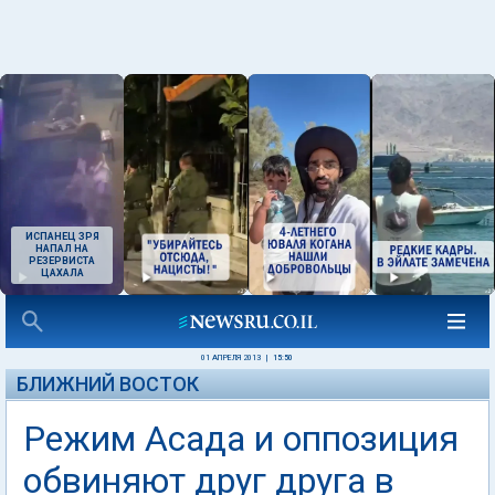
ИСПАНЕЦ ЗРЯ
НАПАЛ НА
РЕЗЕРВИСТА
ЦАХАЛА
01 АПРЕЛЯ 2013
|
15:50
БЛИЖНИЙ ВОСТОК
Режим Асада и оппозиция
обвиняют друг друга в