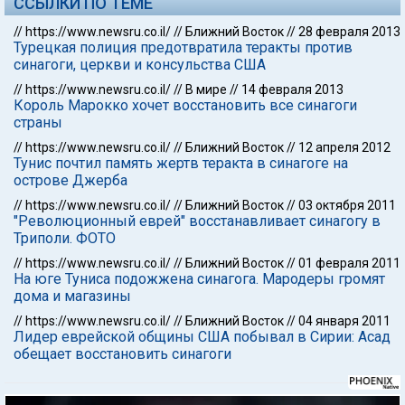
ССЫЛКИ ПО ТЕМЕ
//
https://www.newsru.co.il/
//
Ближний Восток
//
28 февраля 2013
Турецкая полиция предотвратила теракты против
синагоги, церкви и консульства США
//
https://www.newsru.co.il/
//
В мире
//
14 февраля 2013
Король Марокко хочет восстановить все синагоги
страны
//
https://www.newsru.co.il/
//
Ближний Восток
//
12 апреля 2012
Тунис почтил память жертв теракта в синагоге на
острове Джерба
//
https://www.newsru.co.il/
//
Ближний Восток
//
03 октября 2011
"Революционный еврей" восстанавливает синагогу в
Триполи. ФОТО
//
https://www.newsru.co.il/
//
Ближний Восток
//
01 февраля 2011
На юге Туниса подожжена синагога. Мародеры громят
дома и магазины
//
https://www.newsru.co.il/
//
Ближний Восток
//
04 января 2011
Лидер еврейской общины США побывал в Сирии: Асад
обещает восстановить синагоги