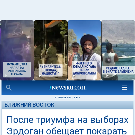
ИСПАНЕЦ ЗРЯ
НАПАЛ НА
РЕЗЕРВИСТА
ЦАХАЛА
01 АПРЕЛЯ 2014
|
08:40
БЛИЖНИЙ ВОСТОК
После триумфа на выборах
Эрдоган обещает покарать