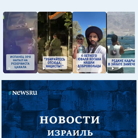
ИСПАНЕЦ ЗРЯ
НАПАЛ НА
РЕЗЕРВИСТА
ЦАХАЛА