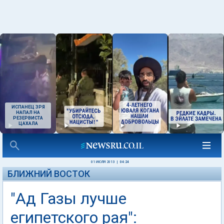
ИСПАНЕЦ ЗРЯ
НАПАЛ НА
РЕЗЕРВИСТА
ЦАХАЛА
01 ИЮЛЯ 2013
|
04:24
БЛИЖНИЙ ВОСТОК
"Ад Газы лучше
египетского рая":