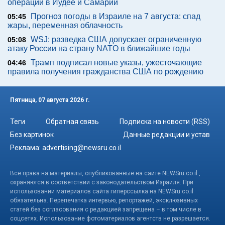
операции в Иудее и Самарии
Прогноз погоды в Израиле на 7 августа: спад
05:45
жары, переменная облачность
WSJ: разведка США допускает ограниченную
05:08
атаку России на страну NATO в ближайшие годы
Трамп подписал новые указы, ужесточающие
04:46
правила получения гражданства США по рождению
Пятница, 07 августа 2026 г.
Теги
Обратная связь
Подписка на новости (RSS)
Без картинок
Данные редакции и устав
Реклама:
advertising@newsru.co.il
Все права на материалы, опубликованные на сайте NEWSru.co.il ,
охраняются в соответствии с законодательством Израиля. При
использовании материалов сайта гиперссылка на NEWSru.co.il
обязательна. Перепечатка интервью, репортажей, эксклюзивных
статей без согласования с редакцией запрещена – в том числе в
соцсетях. Использование фотоматериалов агентств не разрешается.