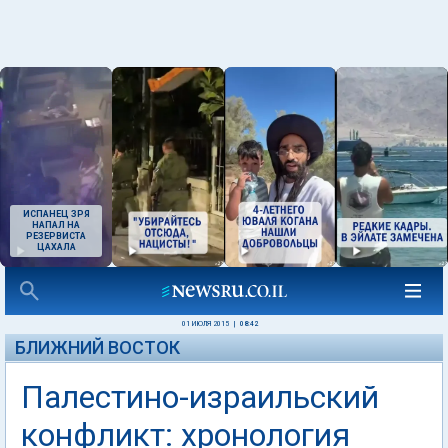
ИСПАНЕЦ ЗРЯ
НАПАЛ НА
РЕЗЕРВИСТА
ЦАХАЛА
01 ИЮЛЯ 2015
|
08:42
БЛИЖНИЙ ВОСТОК
Палестино-израильский
конфликт: хронология