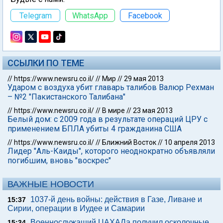
Telegram
WhatsApp
Facebook
ССЫЛКИ ПО ТЕМЕ
//
https://www.newsru.co.il/
//
Мир
//
29 мая 2013
Ударом с воздуха убит главарь талибов Валюр Рехман
– №2 "Пакистанского Талибана"
//
https://www.newsru.co.il/
//
В мире
//
23 мая 2013
Белый дом: с 2009 года в результате операций ЦРУ с
применением БПЛА убиты 4 гражданина США
//
https://www.newsru.co.il/
//
Ближний Восток
//
10 апреля 2013
Лидер "Аль-Каиды", которого неоднократно объявляли
погибшим, вновь "воскрес"
ВАЖНЫЕ НОВОСТИ
1037-й день войны: действия в Газе, Ливане и
15:37
Сирии, операции в Иудее и Самарии
Военнослужащий ЦАХАЛа получил осколочные
15:34