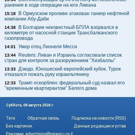
ранения в ходе операции на юге Ливана
В Ормузском проливе атакован танкер нефтяной
15:18
компании Абу-Даби
В Болгарии неизвестный БПЛА взорвался в
14:38
километре от насосной станции Трансбалканского
газопровода
Умер отец Лионеля Месси
14:01
Reuters: Ливан и Израиль согласовали список
13:44
стран для контроля за разоружением "Хизбаллы"
Дзюдо. Юношеский европейский кубок. Турок
13:33
отказался пожать руку израильтянину
Трамп оскорблен: федеральный суд назвал его
12:33
"временным квартирантом" Белого дома
Суббота, 08 августа 2026 г.
Теги
Обратная связь
Подписка на новости (RSS)
Без картинок
Данные редакции и устав
Реклама:
advertising@newsru.co.il