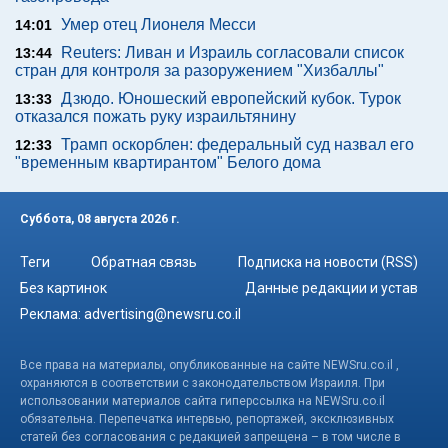
Умер отец Лионеля Месси
14:01
Reuters: Ливан и Израиль согласовали список
13:44
стран для контроля за разоружением "Хизбаллы"
Дзюдо. Юношеский европейский кубок. Турок
13:33
отказался пожать руку израильтянину
Трамп оскорблен: федеральный суд назвал его
12:33
"временным квартирантом" Белого дома
Суббота, 08 августа 2026 г.
Теги
Обратная связь
Подписка на новости (RSS)
Без картинок
Данные редакции и устав
Реклама:
advertising@newsru.co.il
Все права на материалы, опубликованные на сайте NEWSru.co.il ,
охраняются в соответствии с законодательством Израиля. При
использовании материалов сайта гиперссылка на NEWSru.co.il
обязательна. Перепечатка интервью, репортажей, эксклюзивных
статей без согласования с редакцией запрещена – в том числе в