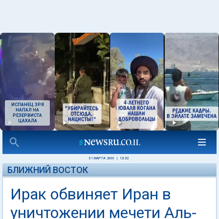
ИСПАНЕЦ ЗРЯ
НАПАЛ НА
РЕЗЕРВИСТА
ЦАХАЛА
01 МАРТА 2006
|
13:32
БЛИЖНИЙ ВОСТОК
Ирак обвиняет Иран в
уничтожении мечети Аль-