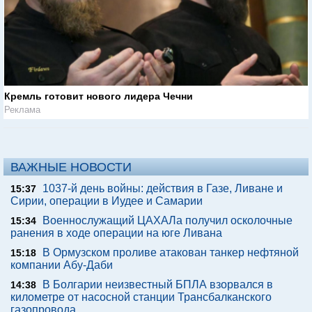
Кремль готовит нового лидера Чечни
Реклама
ВАЖНЫЕ НОВОСТИ
1037-й день войны: действия в Газе, Ливане и
15:37
Сирии, операции в Иудее и Самарии
Военнослужащий ЦАХАЛа получил осколочные
15:34
ранения в ходе операции на юге Ливана
В Ормузском проливе атакован танкер нефтяной
15:18
компании Абу-Даби
В Болгарии неизвестный БПЛА взорвался в
14:38
километре от насосной станции Трансбалканского
газопровода