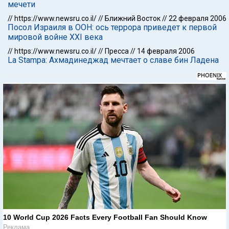
мечети
//
https://www.newsru.co.il/
//
Ближний Восток
//
22 февраля 2006
Посол Израиля в ООН: ось террора приведет к первой
мировой войне XXI века
//
https://www.newsru.co.il/
//
Пресса
//
14 февраля 2006
La Stampa: Ахмадинеджад мечтает о славе бин Ладена
10 World Cup 2026 Facts Every Football Fan Should Know
Реклама