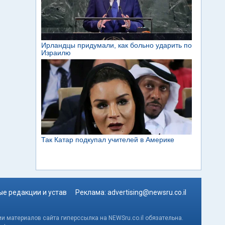
е редакции и устав
Реклама:
advertising@newsru.co.il
и материалов сайта гиперссылка на NEWSru.co.il обязательна.