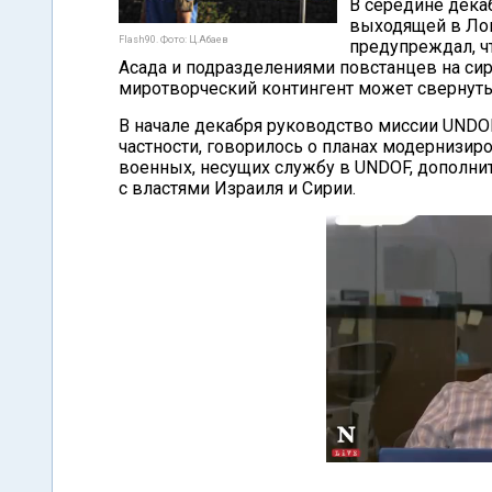
В середине дека
выходящей в Лон
Flash90. Фото: Ц.Абаев
предупреждал, ч
Асада и подразделениями повстанцев на си
миротворческий контингент может свернуть 
В начале декабря руководство миссии UNDO
частности, говорилось о планах модернизиро
военных, несущих службу в UNDOF, дополни
с властями Израиля и Сирии.