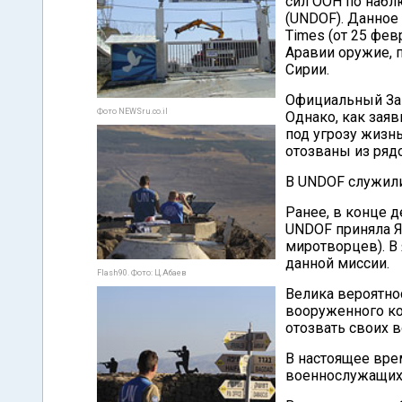
сил ООН по набл
(UNDOF). Данное
Times (от 25 фев
Аравии оружие, 
Сирии.
Официальный Заг
Фото NEWSru.co.il
Однако, как зая
под угрозу жизн
отозваны из ряд
В UNDOF служили
Ранее, в конце 
UNDOF приняла Я
миротворцев). В
данной миссии.
Flash90. Фото: Ц.Абаев
Велика вероятнос
вооруженного ко
отозвать своих 
В настоящее вре
военнослужащих 