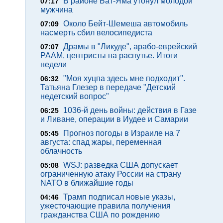
В районе Бат-Яма утонул молодой
07:17
мужчина
Около Бейт-Шемеша автомобиль
07:09
насмерть сбил велосипедиста
Драмы в "Ликуде", арабо-еврейский
07:07
РААМ, центристы на распутье. Итоги
недели
"Моя хуцпа здесь мне подходит".
06:32
Татьяна Глезер в передаче "Детский
недетский вопрос"
1036-й день войны: действия в Газе
06:25
и Ливане, операции в Иудее и Самарии
Прогноз погоды в Израиле на 7
05:45
августа: спад жары, переменная
облачность
WSJ: разведка США допускает
05:08
ограниченную атаку России на страну
NATO в ближайшие годы
Трамп подписал новые указы,
04:46
ужесточающие правила получения
гражданства США по рождению