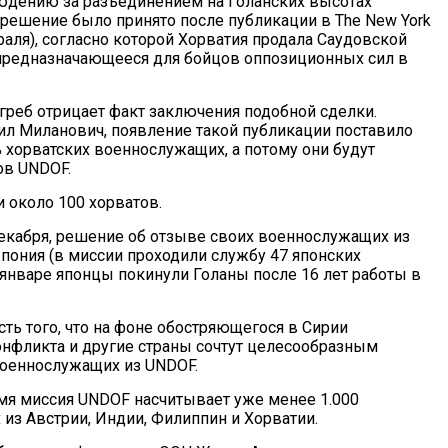
юдению за разъединением на Голанских высотах
 решение было принято после публикации в The New York
раля), согласно которой Хорватия продала Саудовской
предназначающееся для бойцов оппозиционных сил в
реб отрицает факт заключения подобной сделки.
вил Миланович, появление такой публикации поставило
ь хорватских военнослужащих, а потому они будут
ов UNDOF.
 около 100 хорватов.
декабря, решение об отзыве своих военнослужащих из
пония (в миссии проходили службу 47 японских
 январе японцы покинули Голаны после 16 лет работы в
ть того, что на фоне обостряющегося в Сирии
нфликта и другие страны сочтут целесообразным
военнослужащих из UNDOF.
мя миссия UNDOF насчитывает уже менее 1.000
из Австрии, Индии, Филиппин и Хорватии.