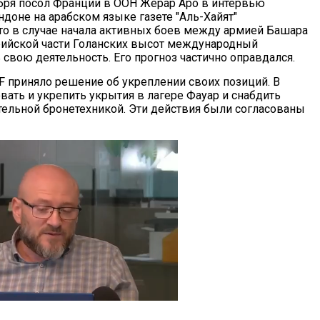
бря посол Франции в ООН Жерар Аро в интервью
доне на арабском языке газете "Аль-Хайят"
то в случае начала активных боев между армией Башара
рийской части Голанских высот международный
свою деятельность. Его прогноз частично оправдался.
F приняло решение об укреплении своих позиций. В
вать и укрепить укрытия в лагере Фауар и снабдить
тельной бронетехникой. Эти действия были согласованы