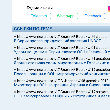
Будьте с нами:
Telegram
WhatsApp
Facebook
ССЫЛКИ ПО ТЕМЕ
//
https://www.newsru.co.il/
//
Ближний Восток
//
26 февраля
В Сирии пропал юридический советник UNDOF
//
https://www.newsru.co.il/
//
Ближний Восток
//
01 февраля
Удары по целям в Сирии: слепота ООН и "зеленый 
//
https://www.newsru.co.il/
//
Ближний Восток
//
21 декабря
Япония отозвала своих миротворцев с Голанских вы
//
https://www.newsru.co.il/
//
Ближний Восток
//
19 декабря
Посол Франции в ООН: миротворческий контингент
//
https://www.newsru.co.il/
//
В Израиле
//
08 декабря 2012
Миротворцы ООН на границе Израиля и Сирии план
//
https://www.newsru.co.il/
//
Ближний Восток
//
17 августа
ООН эвакуировала из Сирии 25 сотрудников и деся