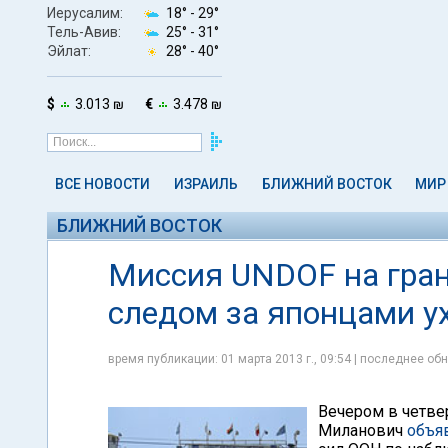
Иерусалим:
18° -
29°
Тель-Авив:
25° -
31°
Эйлат:
28° -
40°
$
3.013 ₪
€
3.478 ₪
ВСЕ НОВОСТИ
ИЗРАИЛЬ
БЛИЖНИЙ ВОСТОК
МИР
БЛИЖНИЙ ВОСТОК
Миссия UNDOF на грани
следом за японцами у
время публикации: 01 марта 2013 г., 09:54 | последнее обн
Вечером в четве
Миланович
объя