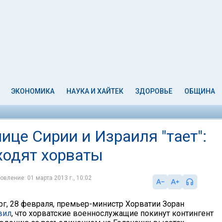
ЭКОНОМИКА
НАУКА И ХАЙТЕК
ЗДОРОВЬЕ
ОБЩИНА
це Сирии и Израиля "тает":
ходят хорваты
овление: 01 марта 2013 г., 10:02
рг, 28 февраля, премьер-министр Хорватии Зоран
вил
, что хорватские военнослужащие покинут контингент