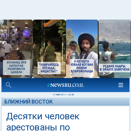
ИСПАНЕЦ ЗРЯ
НАПАЛ НА
РЕЗЕРВИСТА
ЦАХАЛА
01 МАЯ 2017
|
02:20
БЛИЖНИЙ ВОСТОК
Десятки человек
арестованы по