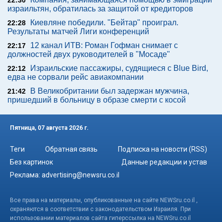
22:30
израильтян, обратилась за защитой от кредиторов
Киевляне победили. "Бейтар" проиграл.
22:28
Результаты матчей Лиги конференций
12 канал ИТВ: Роман Гофман снимает с
22:17
должностей двух руководителей в "Мосаде"
Израильские пассажиры, судящиеся с Blue Bird,
22:12
едва не сорвали рейс авиакомпании
В Великобритании был задержан мужчина,
21:42
пришедший в больницу в образе смерти с косой
Пятница, 07 августа 2026 г.
Теги
Обратная связь
Подписка на новости (RSS)
Без картинок
Данные редакции и устав
Реклама:
advertising@newsru.co.il
Все права на материалы, опубликованные на сайте NEWSru.co.il ,
охраняются в соответствии с законодательством Израиля. При
использовании материалов сайта гиперссылка на NEWSru.co.il