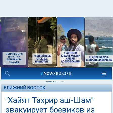
ИСПАНЕЦ ЗРЯ
НАПАЛ НА
РЕЗЕРВИСТА
ЦАХАЛА
01 МАЯ 2018
|
11:22
БЛИЖНИЙ ВОСТОК
"Хайят Тахрир аш-Шам"
эвакуирует боевиков из