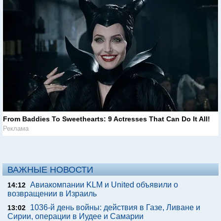
From Baddies To Sweethearts: 9 Actresses That Can Do It All!
Реклама
ВАЖНЫЕ НОВОСТИ
Авиакомпании KLM и United объявили о
14:12
возвращении в Израиль
1036-й день войны: действия в Газе, Ливане и
13:02
Сирии, операции в Иудее и Самарии