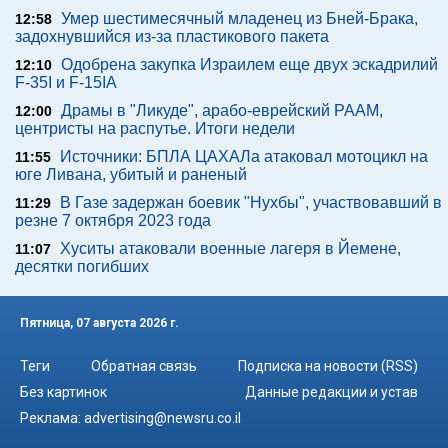
Умер шестимесячный младенец из Бней-Брака,
12:58
задохнувшийся из-за пластикового пакета
Одобрена закупка Израилем еще двух эскадрилий
12:10
F-35I и F-15IA
Драмы в "Ликуде", арабо-еврейский РААМ,
12:00
центристы на распутье. Итоги недели
Источники: БПЛА ЦАХАЛа атаковал мотоцикл на
11:55
юге Ливана, убитый и раненый
В Газе задержан боевик "Нухбы", участвовавший в
11:29
резне 7 октября 2023 года
Хуситы атаковали военные лагеря в Йемене,
11:07
десятки погибших
Пятница, 07 августа 2026 г.
Теги
Обратная связь
Подписка на новости (RSS)
Без картинок
Данные редакции и устав
Реклама:
advertising@newsru.co.il