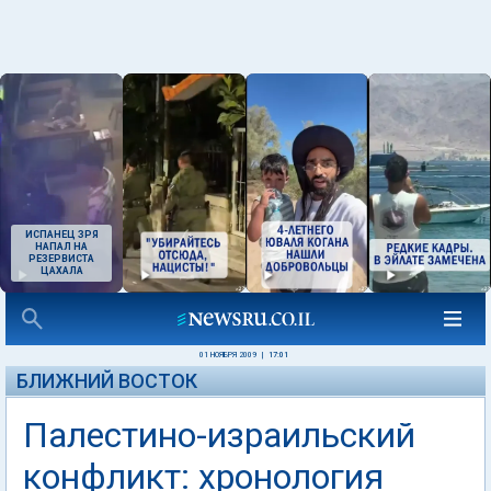
ИСПАНЕЦ ЗРЯ
НАПАЛ НА
РЕЗЕРВИСТА
ЦАХАЛА
01 НОЯБРЯ 2009
|
17:01
БЛИЖНИЙ ВОСТОК
Палестино-израильский
конфликт: хронология