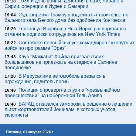
1036-й день войны: действия в Газе, Ливане и
19:18
Сирии, операции в Иудее и Самарии
Суд запретил Трампу продолжать строительство
19:04
бального зала Белого дома без одобрения Конгресса
Генконсул Израиля в Нью-Йорке распорядился
18:29
отменить подписки сотрудников на New York Times
Состоялся первый выпуск командиров сухопутных
18:22
войск по программе "Эрез"
Клуб "Маккаби" Хайфа призвал своих
17:43
болельщиков не приезжать на стадион в Сахнине
поодиночке
В Иерусалиме автомобиль врезался в
17:20
ограждение, водитель погиб
Полиция опровергла слухи о "чрезвычайном
16:48
происшествии" на набережной Тель-Авива
БАГАЦ отказался заморозить решение о лишении
16:40
льгот жертвователей йешивам, в которых учатся
уклонисты
Пятница, 07 августа 2026 г.