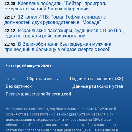
Киевляне победили. "Бейтар" проиграл.
22:28
Результаты матчей Лиги конференций
12 канал ИТВ: Роман Гофман снимает с
22:17
должностей двух руководителей в "Мосаде"
Израильские пассажиры, судящиеся с Blue Bird,
22:12
едва не сорвали рейс авиакомпании
В Великобритании был задержан мужчина,
21:42
пришедший в больницу в образе смерти с косой
Четверг, 06 августа 2026 г.
Теги
Обратная связь
Подписка на новости (RSS)
Без картинок
Данные редакции и устав
Реклама:
advertising@newsru.co.il
Все права на материалы, опубликованные на сайте NEWSru.co.il ,
охраняются в соответствии с законодательством Израиля. При
использовании материалов сайта гиперссылка на NEWSru.co.il
обязательна. Перепечатка интервью, репортажей, эксклюзивных
статей без согласования с редакцией запрещена – в том числе в