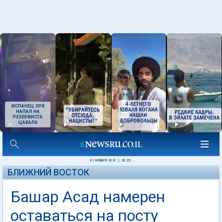
ИСПАНЕЦ ЗРЯ
НАПАЛ НА
РЕЗЕРВИСТА
ЦАХАЛА
01 НОЯБРЯ 2016
|
20:25
БЛИЖНИЙ ВОСТОК
Башар Асад намерен
оставаться на посту