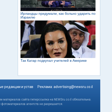
е редакции и устав
Реклама:
advertising@newsru.co.il
и материалов сайта гиперссылка на NEWSru.co.il обязательна.
е фотоматериалов агентств не разрешается.