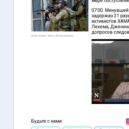
мере поступлени
07:00. Минувшей
задержан 21 раз
активистов ХАМА
Лехема, Дженина
допросов следо
Getty Images. Фото: Д.Сильверман
Будьте с нами: