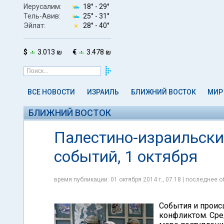
Иерусалим:
18° -
29°
Тель-Авив:
25° -
31°
Эйлат:
28° -
40°
$
3.013 ₪
€
3.478 ₪
ВСЕ НОВОСТИ
ИЗРАИЛЬ
БЛИЖНИЙ ВОСТОК
МИР
БЛИЖНИЙ ВОСТОК
Палестино-израильски
событий, 1 октября
время публикации: 01 октября 2014 г., 07:18 | последнее о
События и проис
конфликтом. Сред