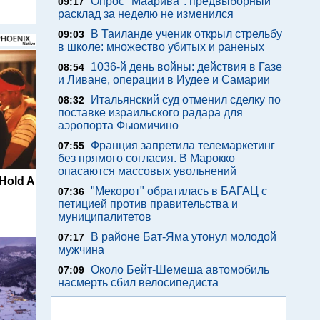
Опрос "Mаарива": предвыборный
09:17
расклад за неделю не изменился
В Таиланде ученик открыл стрельбу
09:03
в школе: множество убитых и раненых
1036-й день войны: действия в Газе
08:54
и Ливане, операции в Иудее и Самарии
Итальянский суд отменил сделку по
08:32
поставке израильского радара для
аэропорта Фьюмичино
Франция запретила телемаркетинг
07:55
без прямого согласия. В Марокко
опасаются массовых увольнений
 Hold A
"Мекорот" обратилась в БАГАЦ с
07:36
петицией против правительства и
муниципалитетов
В районе Бат-Яма утонул молодой
07:17
мужчина
Около Бейт-Шемеша автомобиль
07:09
насмерть сбил велосипедиста