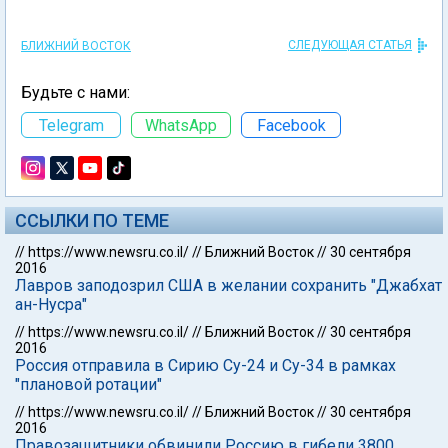
СЛЕДУЮЩАЯ СТАТЬЯ
БЛИЖНИЙ ВОСТОК
Будьте с нами:
Telegram
WhatsApp
Facebook
ССЫЛКИ ПО ТЕМЕ
//
https://www.newsru.co.il/
//
Ближний Восток
//
30 сентября
2016
Лавров заподозрил США в желании сохранить "Джабхат
ан-Нусра"
//
https://www.newsru.co.il/
//
Ближний Восток
//
30 сентября
2016
Россия отправила в Сирию Су-24 и Су-34 в рамках
"плановой ротации"
//
https://www.newsru.co.il/
//
Ближний Восток
//
30 сентября
2016
Правозащитники обвинили Россию в гибели 3800