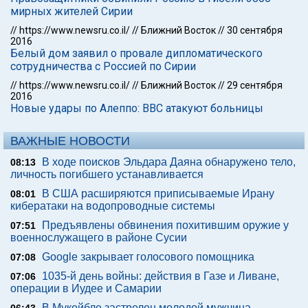
мирных жителей Сирии
//
https://www.newsru.co.il/
//
Ближний Восток
//
30 сентября
2016
Белый дом заявил о провале дипломатического
сотрудничества с Россией по Сирии
//
https://www.newsru.co.il/
//
Ближний Восток
//
29 сентября
2016
Новые удары по Алеппо: ВВС атакуют больницы
ВАЖНЫЕ НОВОСТИ
В ходе поисков Эльдара Даяна обнаружено тело,
08:13
личность погибшего устанавливается
В США расширяются приписываемые Ирану
08:01
кибератаки на водопроводные системы
Предъявлены обвинения похитившим оружие у
07:51
военнослужащего в районе Сусии
Google закрывает голосового помощника
07:08
1035-й день войны: действия в Газе и Ливане,
07:06
операции в Иудее и Самарии
В Мукейбле застрелен молодой мужчина