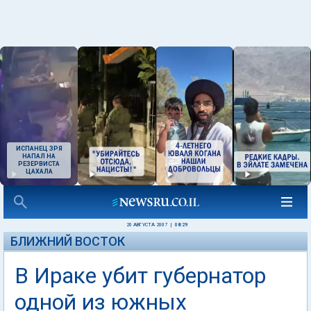
ИСПАНЕЦ ЗРЯ
НАПАЛ НА
РЕЗЕРВИСТА
ЦАХАЛА
20 АВГУСТА 2007
|
08:29
БЛИЖНИЙ ВОСТОК
В Ираке убит губернатор
одной из южных