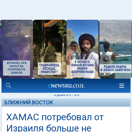
ИСПАНЕЦ ЗРЯ
НАПАЛ НА
РЕЗЕРВИСТА
ЦАХАЛА
20 ДЕКАБРЯ 2014
|
10:57
БЛИЖНИЙ ВОСТОК
ХАМАС потребовал от
Израиля больше не