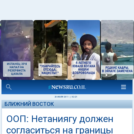
ИСПАНЕЦ ЗРЯ
НАПАЛ НА
РЕЗЕРВИСТА
ЦАХАЛА
20 ИЮЛЯ 2011
|
02:21
БЛИЖНИЙ ВОСТОК
ООП: Нетаниягу должен
согласиться на границы