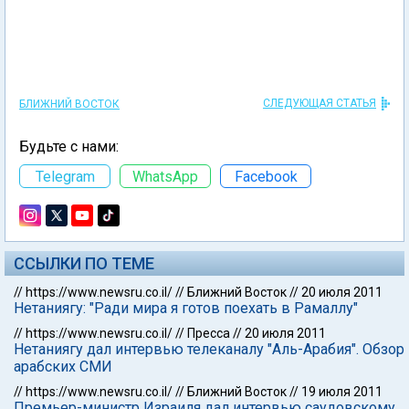
СЛЕДУЮЩАЯ СТАТЬЯ
БЛИЖНИЙ ВОСТОК
Будьте с нами:
Telegram
WhatsApp
Facebook
ССЫЛКИ ПО ТЕМЕ
//
https://www.newsru.co.il/
//
Ближний Восток
//
20 июля 2011
Нетаниягу: "Ради мира я готов поехать в Рамаллу"
//
https://www.newsru.co.il/
//
Пресса
//
20 июля 2011
Нетаниягу дал интервью телеканалу "Аль-Арабия". Обзор
арабских СМИ
//
https://www.newsru.co.il/
//
Ближний Восток
//
19 июля 2011
Премьер-министр Израиля дал интервью саудовскому