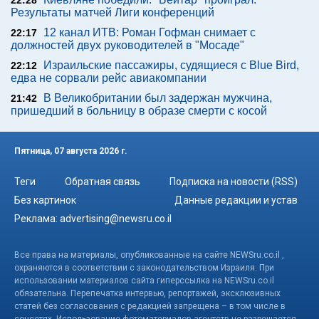
22:28
Результаты матчей Лиги конференций
12 канал ИТВ: Роман Гофман снимает с
22:17
должностей двух руководителей в "Мосаде"
Израильские пассажиры, судящиеся с Blue Bird,
22:12
едва не сорвали рейс авиакомпании
В Великобритании был задержан мужчина,
21:42
пришедший в больницу в образе смерти с косой
Пятница, 07 августа 2026 г.
Теги
Обратная связь
Подписка на новости (RSS)
Без картинок
Данные редакции и устав
Реклама:
advertising@newsru.co.il
Все права на материалы, опубликованные на сайте NEWSru.co.il ,
охраняются в соответствии с законодательством Израиля. При
использовании материалов сайта гиперссылка на NEWSru.co.il
обязательна. Перепечатка интервью, репортажей, эксклюзивных
статей без согласования с редакцией запрещена – в том числе в
соцсетях. Использование фотоматериалов агентств не разрешается.