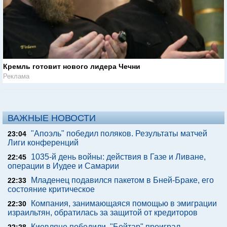
Кремль готовит нового лидера Чечни
Реклама
ВАЖНЫЕ НОВОСТИ
"Апоэль" победил поляков. Результаты матчей
23:04
Лиги конференций
1035-й день войны: действия в Газе и Ливане,
22:45
операции в Иудее и Самарии
Младенец подавился пакетом в Бней-Браке, его
22:33
состояние критическое
Компания, занимающаяся помощью в эмиграции
22:30
израильтян, обратилась за защитой от кредиторов
Киевляне победили. "Бейтар" проиграл.