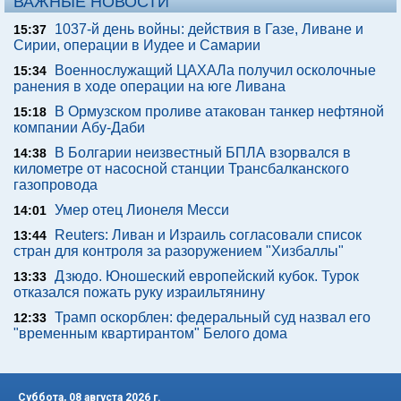
ВАЖНЫЕ НОВОСТИ
1037-й день войны: действия в Газе, Ливане и
15:37
Сирии, операции в Иудее и Самарии
Военнослужащий ЦАХАЛа получил осколочные
15:34
ранения в ходе операции на юге Ливана
В Ормузском проливе атакован танкер нефтяной
15:18
компании Абу-Даби
В Болгарии неизвестный БПЛА взорвался в
14:38
километре от насосной станции Трансбалканского
газопровода
Умер отец Лионеля Месси
14:01
Reuters: Ливан и Израиль согласовали список
13:44
стран для контроля за разоружением "Хизбаллы"
Дзюдо. Юношеский европейский кубок. Турок
13:33
отказался пожать руку израильтянину
Трамп оскорблен: федеральный суд назвал его
12:33
"временным квартирантом" Белого дома
Суббота, 08 августа 2026 г.