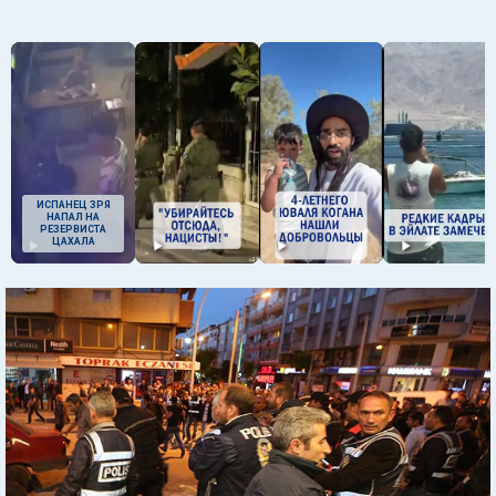
ИСПАНЕЦ ЗРЯ
НАПАЛ НА
РЕЗЕРВИСТА
ЦАХАЛА