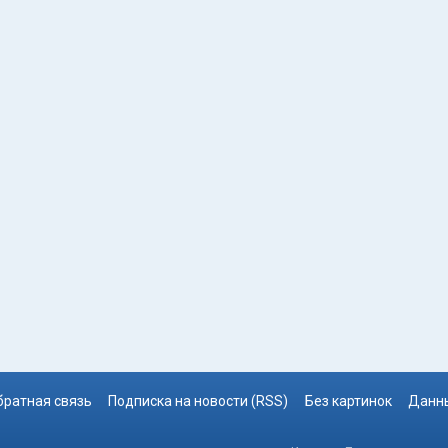
братная связь
Подписка на новости (RSS)
Без картинок
Данны