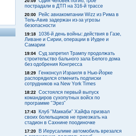
Один человек погиб, трое
20:09
пострадали в ДТП на 316-й трассе
Рейс авиакомпании Wizz из Рима в
20:00
Тель-Авив задержан из-за угрозы
безопасности
1036-й день войны: действия в Газе,
19:18
Ливане и Сирии, операции в Иудее и
Самарии
Суд запретил Трампу продолжать
19:04
строительство бального зала Белого дома
без одобрения Конгресса
Генконсул Израиля в Нью-Йорке
18:29
распорядился отменить подписки
сотрудников на New York Times
Состоялся первый выпуск
18:22
командиров сухопутных войск по
программе "Эрез"
Клуб "Маккаби" Хайфа призвал
17:43
своих болельщиков не приезжать на
стадион в Сахнине поодиночке
В Иерусалиме автомобиль врезался
17:20