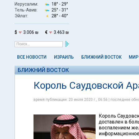
Иерусалим:
18° -
29°
Тель-Авив:
25° -
31°
Эйлат:
28° -
40°
$
3.006 ₪
€
3.463 ₪
ВСЕ НОВОСТИ
ИЗРАИЛЬ
БЛИЖНИЙ ВОСТОК
МИР
БЛИЖНИЙ ВОСТОК
Король Саудовской Ар
время публикации: 20 июля 2020 г., 06:56 | последнее обно
Король Саудовск
доставлен в бол
воспалением жел
информационное 