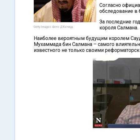
Согласно официа
обследование в 
За последние го
короля Салмана.
Getty Images. Фото: Д.Китвуд
Наиболее вероятным будущим королем Сау
Мухаммада бин Салмана – самого влиятельн
известного не только своими реформаторск